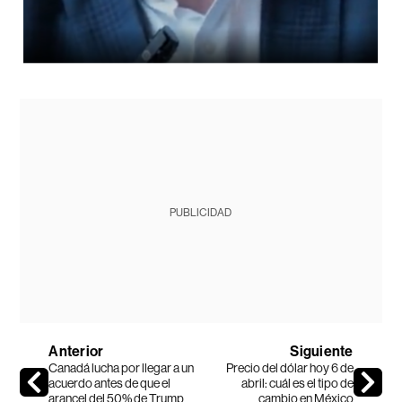
PUBLICIDAD
Anterior
Siguiente
Canadá lucha por llegar a un
Precio del dólar hoy 6 de
acuerdo antes de que el
abril: cuál es el tipo de
arancel del 50% de Trump
cambio en México