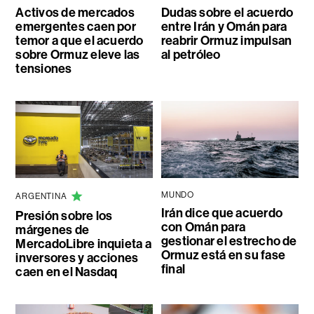
Activos de mercados
Dudas sobre el acuerdo
emergentes caen por
entre Irán y Omán para
temor a que el acuerdo
reabrir Ormuz impulsan
sobre Ormuz eleve las
al petróleo
tensiones
MUNDO
ARGENTINA
Irán dice que acuerdo
Presión sobre los
con Omán para
márgenes de
gestionar el estrecho de
MercadoLibre inquieta a
Ormuz está en su fase
inversores y acciones
final
caen en el Nasdaq