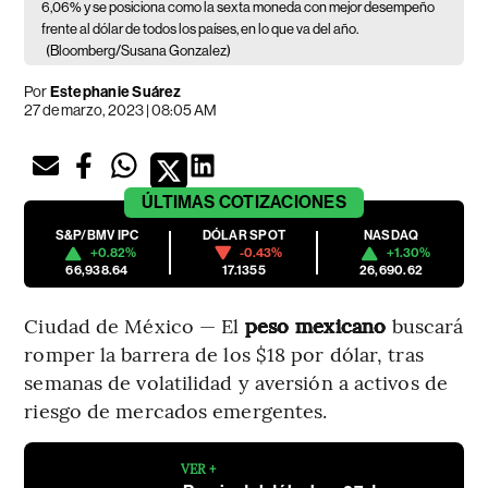
6,06% y se posiciona como la sexta moneda con mejor desempeño
frente al dólar de todos los países, en lo que va del año.
(Bloomberg/Susana Gonzalez)
Por
Estephanie Suárez
27 de marzo, 2023 | 08:05 AM
ÚLTIMAS
COTIZACIONES
S&P/BMV IPC
DÓLAR SPOT
NASDAQ
+0.82%
-0.43%
+1.30%
66,938.64
17.1355
26,690.62
Ciudad de México — El
peso mexicano
buscará
romper la barrera de los $18 por dólar, tras
semanas de volatilidad y aversión a activos de
riesgo de mercados emergentes.
VER +