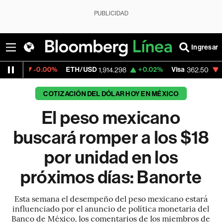
PUBLICIDAD
Ingresar
.00%
ETH/USD
+0.02%
Visa
-2.15%
Merc
1,914.298
362.50
COTIZACIÓN DEL DÓLAR HOY EN MÉXICO
El peso mexicano
buscará romper a los $18
por unidad en los
próximos días: Banorte
Esta semana el desempeño del peso mexicano estará
influenciado por el anuncio de política monetaria del
Banco de México, los comentarios de los miembros de