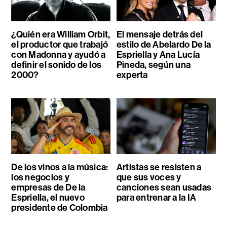
¿Quién era William Orbit,
El mensaje detrás del
el productor que trabajó
estilo de Abelardo De la
con Madonna y ayudó a
Espriella y Ana Lucía
definir el sonido de los
Pineda, según una
2000?
experta
De los vinos a la música:
Artistas se resisten a
los negocios y
que sus voces y
empresas de De la
canciones sean usadas
Espriella, el nuevo
para entrenar a la IA
presidente de Colombia