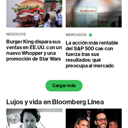
NEGOCIOS
MERCADOS
Burger King dispara sus
La acción más rentable
ventas en EE.UU. con un
del S&P 500 cae con
nuevo Whopper y una
fuerza tras sus
promoción de Star Wars
resultados: qué
preocupa al mercado
Cargar más
Lujos y vida en Bloomberg Línea