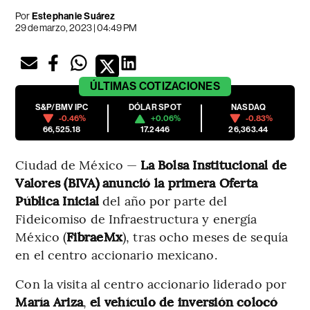
Por
Estephanie Suárez
29 de marzo, 2023 | 04:49 PM
ÚLTIMAS
COTIZACIONES
S&P/BMV IPC
DÓLAR SPOT
NASDAQ
-0.46%
+0.06%
-0.83%
66,525.18
17.2446
26,363.44
Ciudad de México —
La Bolsa Institucional de
Valores (BIVA) anunció la primera Oferta
Pública Inicial
del año por parte del
Fideicomiso de Infraestructura y energía
México (
FibraeMx
), tras ocho meses de sequía
en el centro accionario mexicano.
Con la visita al centro accionario liderado por
María Ariza
,
el vehículo de inversión colocó