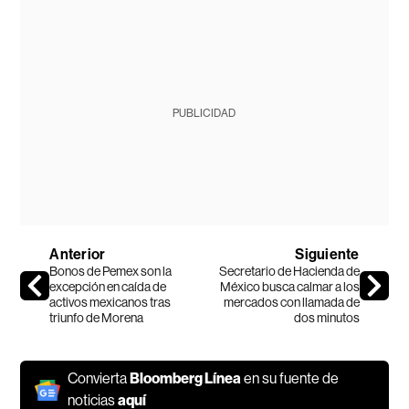
PUBLICIDAD
Anterior
Siguiente
Bonos de Pemex son la
Secretario de Hacienda de
excepción en caída de
México busca calmar a los
activos mexicanos tras
mercados con llamada de
triunfo de Morena
dos minutos
Convierta
Bloomberg Línea
en su fuente de
noticias
aquí