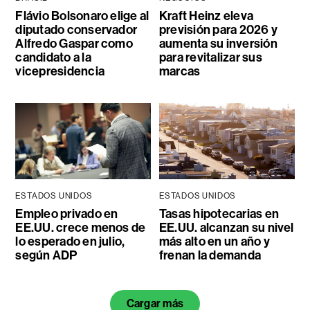
Flávio Bolsonaro elige al
Kraft Heinz eleva
diputado conservador
previsión para 2026 y
Alfredo Gaspar como
aumenta su inversión
candidato a la
para revitalizar sus
vicepresidencia
marcas
ESTADOS UNIDOS
ESTADOS UNIDOS
Empleo privado en
Tasas hipotecarias en
EE.UU. crece menos de
EE.UU. alcanzan su nivel
lo esperado en julio,
más alto en un año y
según ADP
frenan la demanda
Cargar más