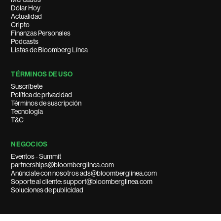
Dólar Hoy
Actualidad
Cripto
Finanzas Personales
Podcasts
Listas de Bloomberg Línea
TÉRMINOS DE USO
Suscríbete
Política de privacidad
Términos de suscripción
Tecnología
T&C
NEGOCIOS
Eventos - Summit
partnerships@bloomberglinea.com
Anúnciate con nosotros ads@bloomberglinea.com
Soporte al cliente: support@bloomberglinea.com
Soluciones de publicidad