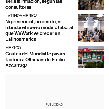
sería la inflación, según las
consultoras
LATINOAMÉRICA
Ni presencial, ni remoto, ni
híbrido: el nuevo modelo laboral
que WeWork ve crecer en
Latinoamérica
MÉXICO
Gastos del Mundial le pasan
factura a Ollamani de Emilio
Azcárraga
PUBLICIDAD