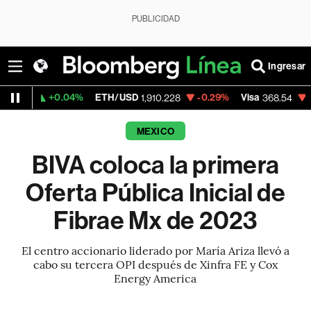
PUBLICIDAD
Ingresar
0.04%
ETH/USD
-0.29%
Visa
-0.28%
Mer
1,910.228
368.54
MEXICO
BIVA coloca la primera
Oferta Pública Inicial de
Fibrae Mx de 2023
El centro accionario liderado por María Ariza llevó a
cabo su tercera OPI después de Xinfra FE y Cox
Energy America