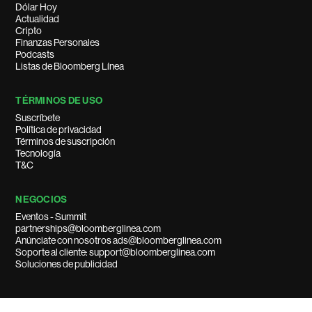
Dólar Hoy
Actualidad
Cripto
Finanzas Personales
Podcasts
Listas de Bloomberg Línea
TÉRMINOS DE USO
Suscríbete
Política de privacidad
Términos de suscripción
Tecnología
T&C
NEGOCIOS
Eventos - Summit
partnerships@bloomberglinea.com
Anúnciate con nosotros ads@bloomberglinea.com
Soporte al cliente: support@bloomberglinea.com
Soluciones de publicidad