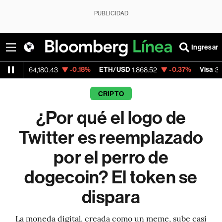
PUBLICIDAD
Ingresar
-0.18%
ETH/USD
-0.37%
Visa
+1
,180.43
1,868.52
369.59
CRIPTO
¿Por qué el logo de
Twitter es reemplazado
por el perro de
dogecoin? El token se
dispara
La moneda digital, creada como un meme, sube casi