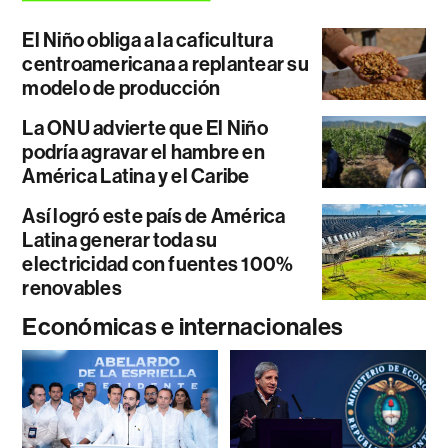
El Niño obliga a la caficultura
centroamericana a replantear su
modelo de producción
La ONU advierte que El Niño
podría agravar el hambre en
América Latina y el Caribe
Así logró este país de América
Latina generar toda su
electricidad con fuentes 100%
renovables
Económicas e internacionales