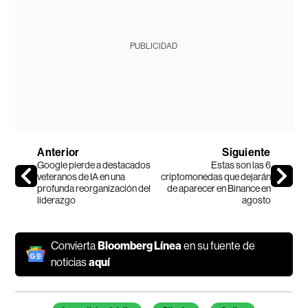
PUBLICIDAD
Anterior
Siguiente
Google pierde a destacados
Estas son las 6
veteranos de IA en una
criptomonedas que dejarán
profunda reorganización del
de aparecer en Binance en
liderazgo
agosto
Convierta
Bloomberg Línea
en su fuente de
noticias
aquí
Temas de este artículo