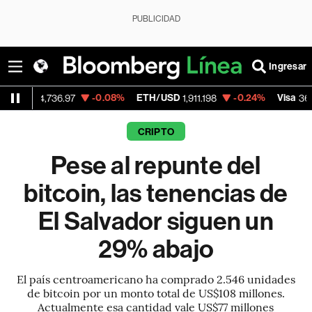
PUBLICIDAD
Ingresar
-0.08%
ETH/USD
-0.24%
Visa
-0.
736.97
1,911.198
368.54
CRIPTO
Pese al repunte del
bitcoin, las tenencias de
El Salvador siguen un
29% abajo
El país centroamericano ha comprado 2.546 unidades
de bitcoin por un monto total de US$108 millones.
Actualmente esa cantidad vale US$77 millones