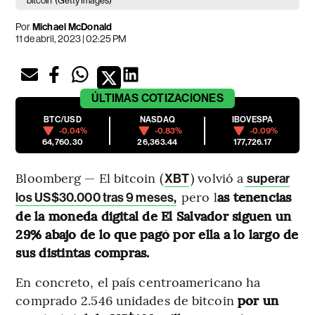
bitcoin
(Getty Images)
Por
Michael McDonald
11 de abril, 2023 | 02:25 PM
ÚLTIMAS
COTIZACIONES
BTC/USD
NASDAQ
IBOVESPA
-0.04%
-0.83%
-0.09%
64,760.30
26,363.44
177,726.17
Bloomberg — El bitcoin (
) volvió a
XBT
superar
pero l
as tenencias
los US$30.000 tras 9 meses,
de la moneda digital de El Salvador siguen un
29% abajo de lo que pagó por ella a lo largo de
sus distintas compras.
En concreto, el país centroamericano ha
comprado 2.546 unidades de bitcoin
por un