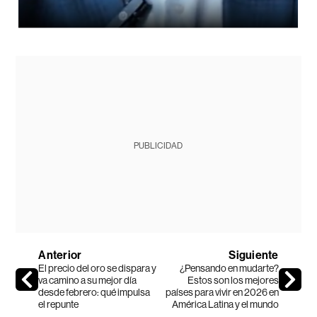
PUBLICIDAD
Anterior
Siguiente
El precio del oro se dispara y
¿Pensando en mudarte?
va camino a su mejor día
Estos son los mejores
desde febrero: qué impulsa
países para vivir en 2026 en
el repunte
América Latina y el mundo