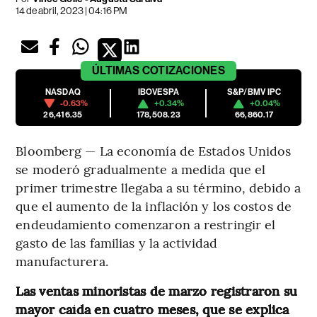
14 de abril, 2023 | 04:16 PM
ÚLTIMAS
COTIZACIONES
NASDAQ
IBOVESPA
S&P/BMV IPC
-0.63%
+0.34%
+0.04%
26,416.35
178,508.23
66,860.17
Bloomberg — La economía de Estados Unidos
se moderó gradualmente a medida que el
primer trimestre llegaba a su término, debido a
que el aumento de la inflación y los costos de
endeudamiento comenzaron a restringir el
gasto de las familias y la actividad
manufacturera.
Las ventas minoristas de marzo registraron su
mayor caída en cuatro meses, que se explica