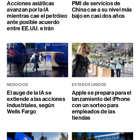
Acciones asiáticas
PMI de servicios de
avanzan por la IA
China cae a su nivel más
mientras cae el petróleo
bajo en casi dos años
ante posible acuerdo
entre EE.UU. e Irán
NEGOCIOS
ESTADOS UNIDOS
El auge de la IA se
Apple se prepara para el
extiende a las acciones
lanzamiento del iPhone
industriales, según
con un sorteo para
Wells Fargo
empleados de las
tiendas