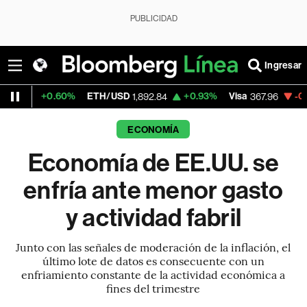
PUBLICIDAD
Ingresar
ETH/USD
+0.93%
Visa
-0.44%
MercadoLib
1,892.84
367.96
ECONOMÍA
Economía de EE.UU. se
enfría ante menor gasto
y actividad fabril
Junto con las señales de moderación de la inflación, el
último lote de datos es consecuente con un
enfriamiento constante de la actividad económica a
fines del trimestre