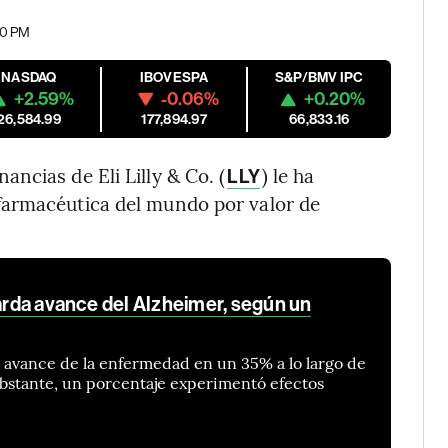
20 PM
NASDAQ
IBOVESPA
S&P/BMV IPC
+2.59%
-0.06%
+0.20%
26,584.99
177,894.97
66,833.16
ncias de Eli Lilly & Co. (
) le ha
LLY
farmacéutica del mundo por valor de
tarda avance del Alzheimer, según un
 avance de la enfermedad en un 35% a lo largo de
obstante, un porcentaje experimentó efectos