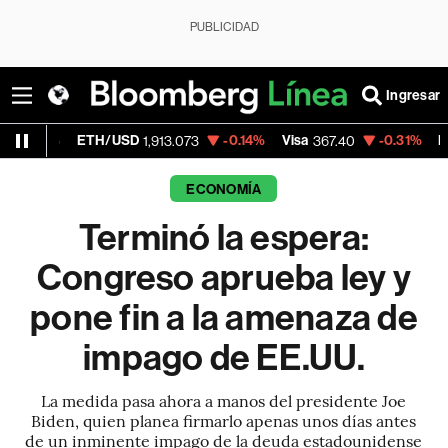
PUBLICIDAD
Ingresar
TH/USD
-0.14%
Visa
-0.31%
MercadoLibre
1,913.073
367.40
ECONOMÍA
Terminó la espera:
Congreso aprueba ley y
pone fin a la amenaza de
impago de EE.UU.
La medida pasa ahora a manos del presidente Joe
Biden, quien planea firmarlo apenas unos días antes
de un inminente impago de la deuda estadounidense