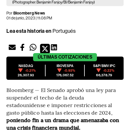
(Photographer: Benjamin Fanjoy/Bl/Benjamin Fanjoy)
Por
Bloomberg News
01 de junio, 2023 | 11:08 PM
Lea esta historia en
Portugués
ÚLTIMAS
COTIZACIONES
NASDAQ
IBOVESPA
S&P/BMV IPC
-0.21%
-0.93%
-0.22%
26,307.93
176,067.52
66,378.79
Bloomberg — El Senado aprobó una ley para
suspender el techo de la deuda
estadounidense e imponer restricciones al
gasto público hasta las elecciones de 2024,
poniendo fin a un drama que amenazaba con
una crisis financiera mundial.