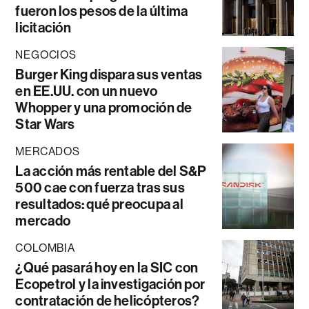
fueron los pesos de la última
licitación
NEGOCIOS
Burger King dispara sus ventas
en EE.UU. con un nuevo
Whopper y una promoción de
Star Wars
MERCADOS
La acción más rentable del S&P
500 cae con fuerza tras sus
resultados: qué preocupa al
mercado
COLOMBIA
¿Qué pasará hoy en la SIC con
Ecopetrol y la investigación por
contratación de helicópteros?