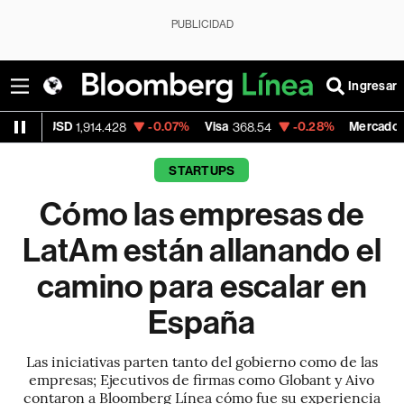
PUBLICIDAD
Ingresar
-0.07%
Visa
-0.28%
MercadoLibre
1,914.428
368.54
1,924.95
STARTUPS
Cómo las empresas de
LatAm están allanando el
camino para escalar en
España
Las iniciativas parten tanto del gobierno como de las
empresas; Ejecutivos de firmas como Globant y Aivo
contaron a Bloomberg Línea cómo fue su experiencia