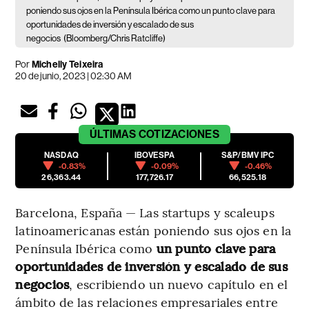
poniendo sus ojos en la Península Ibérica como un punto clave para
oportunidades de inversión y escalado de sus
negocios
(Bloomberg/Chris Ratcliffe)
Por
Michelly Teixeira
20 de junio, 2023 | 02:30 AM
ÚLTIMAS
COTIZACIONES
NASDAQ
IBOVESPA
S&P/BMV IPC
-0.83%
-0.09%
-0.46%
26,363.44
177,726.17
66,525.18
Barcelona, España — Las startups y scaleups
latinoamericanas están poniendo sus ojos en la
Península Ibérica como
un punto clave para
oportunidades de inversión y escalado de sus
negocios
, escribiendo un nuevo capítulo en el
ámbito de las relaciones empresariales entre