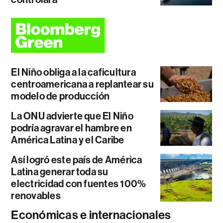
El Niño obliga a la caficultura
centroamericana a replantear su
modelo de producción
La ONU advierte que El Niño
podría agravar el hambre en
América Latina y el Caribe
Así logró este país de América
Latina generar toda su
electricidad con fuentes 100%
renovables
Económicas e internacionales