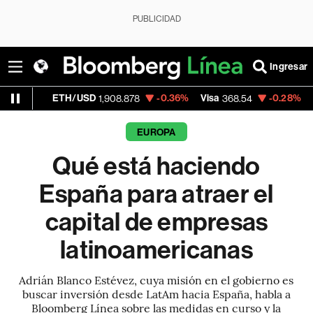
PUBLICIDAD
Ingresar
ETH/USD
-0.36%
Visa
-0.28%
MercadoLibr
1,908.878
368.54
EUROPA
Qué está haciendo
España para atraer el
capital de empresas
latinoamericanas
Adrián Blanco Estévez, cuya misión en el gobierno es
buscar inversión desde LatAm hacia España, habla a
Bloomberg Línea sobre las medidas en curso y la