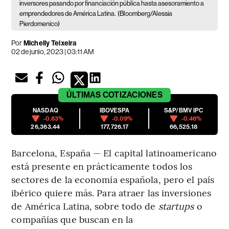
inversores pasando por financiación pública hasta asesoramiento a
emprendedores de América Latina.
(Bloomberg/Alessia
Pierdomenico)
Por
Michelly Teixeira
02 de junio, 2023 | 03:11 AM
ÚLTIMAS
COTIZACIONES
NASDAQ
IBOVESPA
S&P/BMV IPC
-0.83%
-0.09%
-0.46%
26,363.44
177,726.17
66,525.18
Barcelona, España — El capital latinoamericano
está presente en prácticamente todos los
sectores de la economía española, pero el país
ibérico quiere más. Para atraer las inversiones
de América Latina, sobre todo de
startups
o
compañías que buscan en la