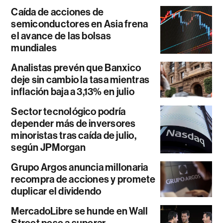
Caída de acciones de
semiconductores en Asia frena
el avance de las bolsas
mundiales
Analistas prevén que Banxico
deje sin cambio la tasa mientras
inflación baja a 3,13% en julio
Sector tecnológico podría
depender más de inversores
minoristas tras caída de julio,
según JPMorgan
Grupo Argos anuncia millonaria
recompra de acciones y promete
duplicar el dividendo
MercadoLibre se hunde en Wall