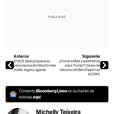
PUBLICIDAD
Anterior
Siguiente
El BCE debe prepararse
¿Flores a Milei y advertencia
para una era de inflación más
para Trump? Claves del
volátil, según Lagarde
discurso de Ben Shapiro en
el CPAC
Convierta
Bloomberg Línea
en su fuente de
noticias
aquí
Michelly Teixeira