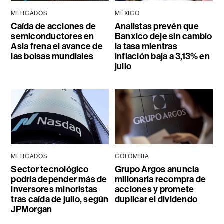
MERCADOS
MÉXICO
Caída de acciones de
Analistas prevén que
semiconductores en
Banxico deje sin cambio
Asia frena el avance de
la tasa mientras
las bolsas mundiales
inflación baja a 3,13% en
julio
MERCADOS
COLOMBIA
Sector tecnológico
Grupo Argos anuncia
podría depender más de
millonaria recompra de
inversores minoristas
acciones y promete
tras caída de julio, según
duplicar el dividendo
JPMorgan