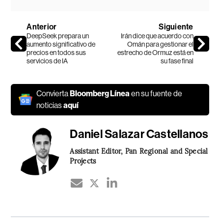
Anterior
Siguiente
DeepSeek prepara un
Irán dice que acuerdo con
aumento significativo de
Omán para gestionar el
precios en todos sus
estrecho de Ormuz está en
servicios de IA
su fase final
Convierta
Bloomberg Línea
en su fuente de
noticias
aquí
Daniel Salazar Castellanos
Assistant Editor, Pan Regional and Special
Projects