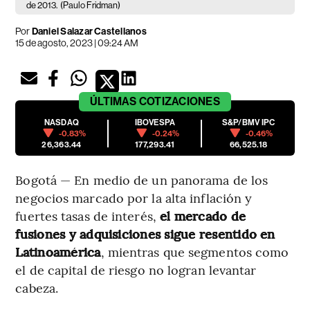
de 2013.
(Paulo Fridman)
Por
Daniel Salazar Castellanos
15 de agosto, 2023 | 09:24 AM
ÚLTIMAS
COTIZACIONES
NASDAQ
IBOVESPA
S&P/BMV IPC
-0.83%
-0.24%
-0.46%
26,363.44
177,293.41
66,525.18
Bogotá — En medio de un panorama de los
negocios marcado por la alta inflación y
fuertes tasas de interés,
el mercado de
fusiones y adquisiciones sigue resentido en
Latinoamérica
, mientras que segmentos como
el de capital de riesgo no logran levantar
cabeza.