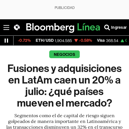
PUBLICIDAD
Ingresar
72%
ETH/USD
-0.58%
Visa
0.00%
Merca
1,904.585
368.54
NEGOCIOS
Fusiones y adquisiciones
en LatAm caen un 20% a
julio: ¿qué países
mueven el mercado?
Segmentos como el de capital de riesgo siguen
golpeados de manera importante en Latinoamérica y
las transacciones disminuyen un 32% en el transcurso