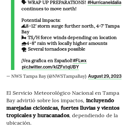
🗣️ WRAP UP PREPARATIONS!
#HurricaneIdalia
continues to move north!
Potential Impacts:
🌊8-12' storm surge further north, 4-7' Tampa
Bay
🌬️ TS/H force winds depending on location
🌧️4-8" rain with locally higher amounts
🌪️ Several tornadoes possible
¡Vea gráfica en Español!
#FLwx
pic.twitter.com/kIZFxtqUBY
— NWS Tampa Bay (@NWSTampaBay)
August 29, 2023
El Servicio Meteorológico Nacional en Tampa
Bay advirtió sobre los impactos,
incluyendo
marejadas ciclónicas, fuertes lluvias y vientos
tropicales y huracanados
, dependiendo de la
ubicación.