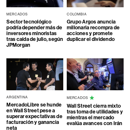
MERCADOS
COLOMBIA
Sector tecnológico
Grupo Argos anuncia
podría depender más de
millonaria recompra de
inversores minoristas
acciones y promete
tras caída de julio, según
duplicar el dividendo
JPMorgan
ARGENTINA
MERCADOS
MercadoLibre se hunde
Wall Street cierra mixto
en Wall Street pese a
tras toma de utilidades y
superar expectativas de
mientras el mercado
facturación y ganancia
evalúa avances con Irán
neta