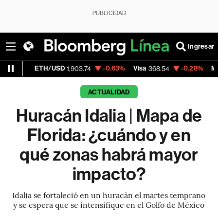
PUBLICIDAD
Ingresar
ETH/USD
-0.63%
Visa
-0.28%
MercadoLibre
1,903.74
368.54
ACTUALIDAD
Huracán Idalia | Mapa de
Florida: ¿cuándo y en
qué zonas habrá mayor
impacto?
Idalia se fortaleció en un huracán el martes temprano
y se espera que se intensifique en el Golfo de México