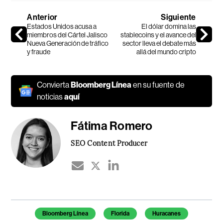
Anterior
Siguiente
Estados Unidos acusa a
El dólar domina las
miembros del Cártel Jalisco
stablecoins y el avance del
Nueva Generación de tráfico
sector lleva el debate más
y fraude
allá del mundo cripto
Convierta
Bloomberg Línea
en su fuente de
noticias
aquí
Fátima Romero
SEO Content Producer
Temas de este artículo
Bloomberg Línea
Florida
Huracanes