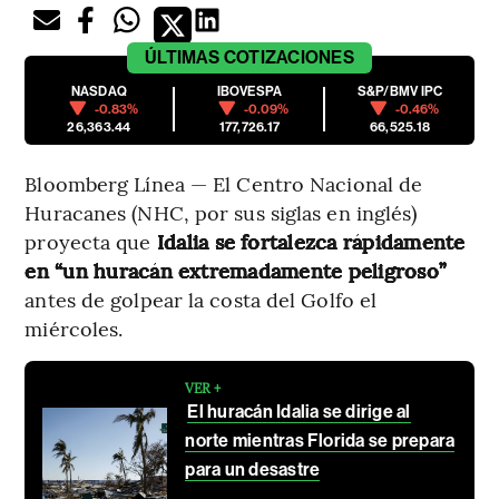
ÚLTIMAS
COTIZACIONES
NASDAQ
IBOVESPA
S&P/BMV IPC
-0.83%
-0.09%
-0.46%
26,363.44
177,726.17
66,525.18
Bloomberg Línea — El Centro Nacional de
Huracanes (NHC, por sus siglas en inglés)
proyecta que
Idalia se fortalezca rápidamente
en “un huracán extremadamente peligroso”
antes de golpear la costa del Golfo el
miércoles.
VER +
El huracán Idalia se dirige al
norte mientras Florida se prepara
para un desastre