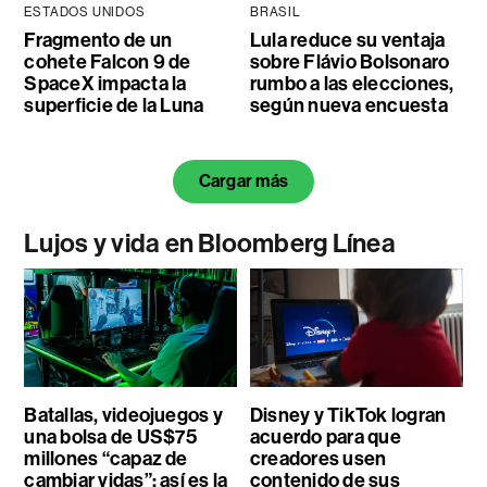
ESTADOS UNIDOS
BRASIL
Fragmento de un
Lula reduce su ventaja
cohete Falcon 9 de
sobre Flávio Bolsonaro
SpaceX impacta la
rumbo a las elecciones,
superficie de la Luna
según nueva encuesta
Cargar más
Lujos y vida en Bloomberg Línea
Batallas, videojuegos y
Disney y TikTok logran
una bolsa de US$75
acuerdo para que
millones “capaz de
creadores usen
cambiar vidas”: así es la
contenido de sus