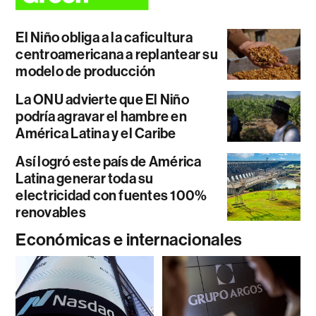
El Niño obliga a la caficultura
centroamericana a replantear su
modelo de producción
La ONU advierte que El Niño
podría agravar el hambre en
América Latina y el Caribe
Así logró este país de América
Latina generar toda su
electricidad con fuentes 100%
renovables
Económicas e internacionales