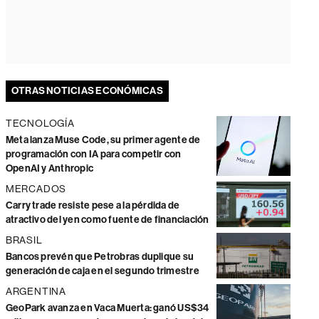
OTRAS NOTICIAS ECONÓMICAS
TECNOLOGÍA
Meta lanza Muse Code, su primer agente de
programación con IA para competir con
OpenAI y Anthropic
MERCADOS
Carry trade resiste pese a la pérdida de
atractivo del yen como fuente de financiación
BRASIL
Bancos prevén que Petrobras duplique su
generación de caja en el segundo trimestre
ARGENTINA
GeoPark avanza en Vaca Muerta: ganó US$34