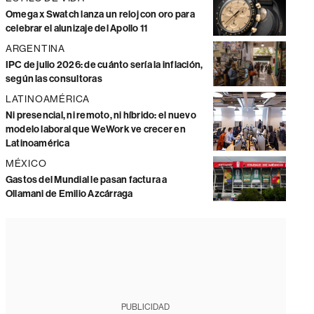
Omega x Swatch lanza un reloj con oro para
celebrar el alunizaje del Apollo 11
ARGENTINA
IPC de julio 2026: de cuánto sería la inflación,
según las consultoras
LATINOAMÉRICA
Ni presencial, ni remoto, ni híbrido: el nuevo
modelo laboral que WeWork ve crecer en
Latinoamérica
MÉXICO
Gastos del Mundial le pasan factura a
Ollamani de Emilio Azcárraga
PUBLICIDAD