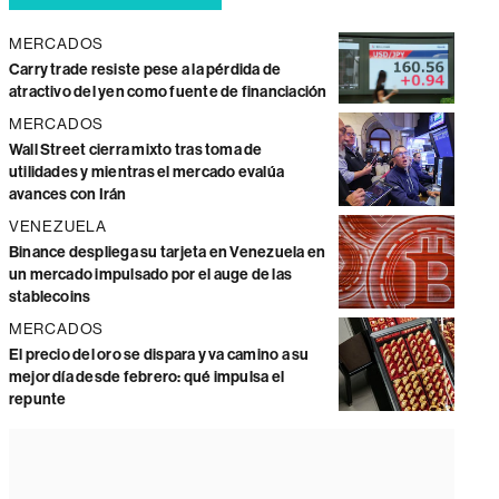
MERCADOS
Carry trade resiste pese a la pérdida de
atractivo del yen como fuente de financiación
MERCADOS
Wall Street cierra mixto tras toma de
utilidades y mientras el mercado evalúa
avances con Irán
VENEZUELA
Binance despliega su tarjeta en Venezuela en
un mercado impulsado por el auge de las
stablecoins
MERCADOS
El precio del oro se dispara y va camino a su
mejor día desde febrero: qué impulsa el
repunte