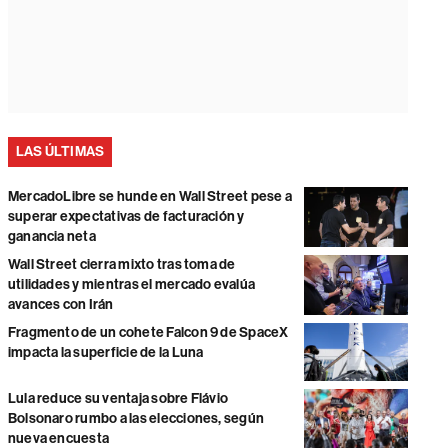
LAS ÚLTIMAS
MercadoLibre se hunde en Wall Street pese a
superar expectativas de facturación y
ganancia neta
Wall Street cierra mixto tras toma de
utilidades y mientras el mercado evalúa
avances con Irán
Fragmento de un cohete Falcon 9 de SpaceX
impacta la superficie de la Luna
Lula reduce su ventaja sobre Flávio
Bolsonaro rumbo a las elecciones, según
nueva encuesta