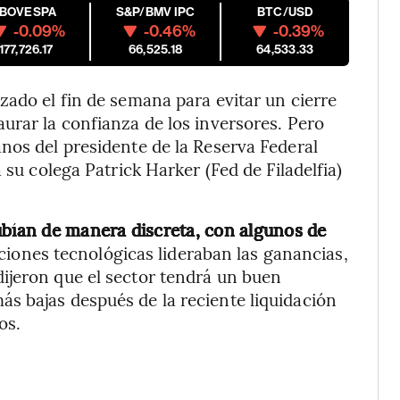
IBOVESPA
S&P/BMV IPC
BTC/USD
-0.09%
-0.46%
-0.39%
177,726.17
66,525.18
64,533.33
zado el fin de semana para evitar un cierre
urar la confianza de los inversores. Pero
nos del presidente de la Reserva Federal
 su colega Patrick Harker (Fed de Filadelfia)
ubían de manera discreta, con algunos de
cciones tecnológicas lideraban las ganancias,
ijeron que el sector tendrá un buen
s bajas después de la reciente liquidación
os.