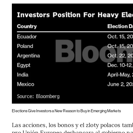
Elections Give Investors a New Reason to Buy in Emerging Markets
Las acciones, los bonos y el zloty polacos ta
pro Unión Europea desbancara al gobierno nac