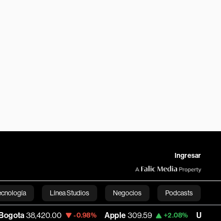
Ingresar
ecnología
Línea Studios
Negocios
Podcasts
8,420.00
Apple
309.59
USD COP
3,195.
-0.98%
+2.08%
English