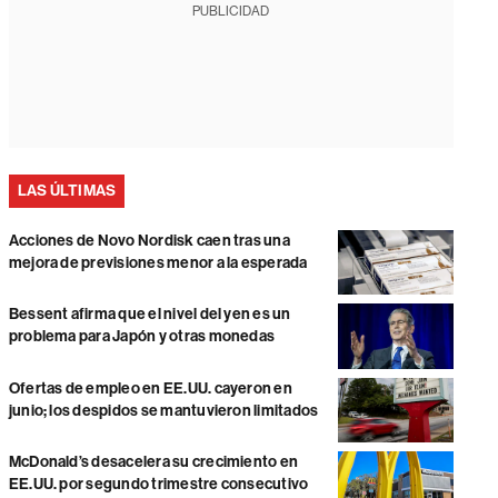
PUBLICIDAD
LAS ÚLTIMAS
Acciones de Novo Nordisk caen tras una
mejora de previsiones menor a la esperada
Bessent afirma que el nivel del yen es un
problema para Japón y otras monedas
Ofertas de empleo en EE.UU. cayeron en
junio; los despidos se mantuvieron limitados
McDonald’s desacelera su crecimiento en
EE.UU. por segundo trimestre consecutivo