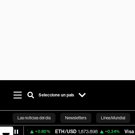
Seleccione un país
Las noticias del día
Newsletters
Línea Mundial
1.67
ETH/USD
1,873.898
Visa
370.75
+0.80%
+0.34%
Bloomberg 