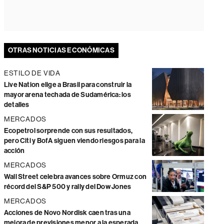
OTRAS NOTICIAS ECONÓMICAS
ESTILO DE VIDA
Live Nation elige a Brasil para construir la
mayor arena techada de Sudamérica: los
detalles
MERCADOS
Ecopetrol sorprende con sus resultados,
pero Citi y BofA siguen viendo riesgos para la
acción
MERCADOS
Wall Street celebra avances sobre Ormuz con
récord del S&P 500 y rally del Dow Jones
MERCADOS
Acciones de Novo Nordisk caen tras una
mejora de previsiones menor a la esperada