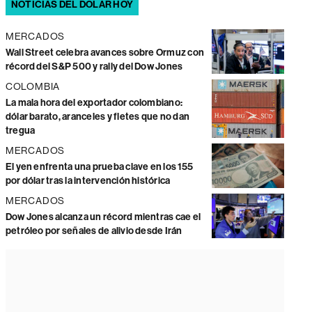
NOTICIAS DEL DÓLAR HOY
MERCADOS
Wall Street celebra avances sobre Ormuz con
récord del S&P 500 y rally del Dow Jones
COLOMBIA
La mala hora del exportador colombiano:
dólar barato, aranceles y fletes que no dan
tregua
MERCADOS
El yen enfrenta una prueba clave en los 155
por dólar tras la intervención histórica
MERCADOS
Dow Jones alcanza un récord mientras cae el
petróleo por señales de alivio desde Irán