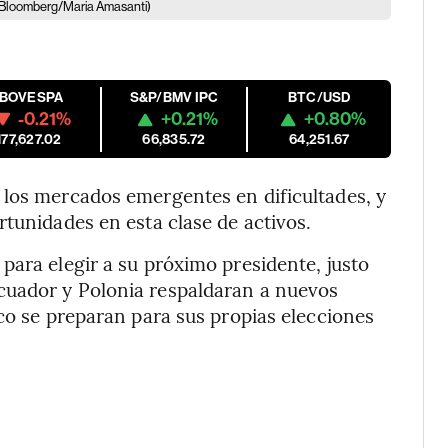
(Bloomberg/Maria Amasanti)
IBOVESPA
S&P/BMV IPC
BTC/USD
-0.21%
+0.21%
+0.80%
177,627.02
66,835.72
64,251.67
 los mercados emergentes en dificultades, y
rtunidades en esta clase de activos.
para elegir a su próximo presidente, justo
cuador y Polonia respaldaran a nuevos
ico se preparan para sus propias elecciones