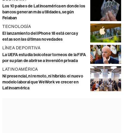
Los 10 países de Latinoamérica en donde los
bancos generan más utilidades, según
Felaban
TECNOLOGÍA
El lanzamiento del iPhone 18 está cerca y
estas son las últimas novedades
LÍNEA DEPORTIVA
La UEFA estudia boicotear torneos de la FIFA
por su plan de abrirse a inversión privada
LATINOAMÉRICA
Ni presencial, ni remoto, ni híbrido: el nuevo
modelo laboral que WeWork ve crecer en
Latinoamérica