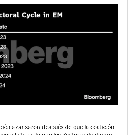
mbién avanzaron después de que la coalición
ionalista en lo que los gestores de dinero