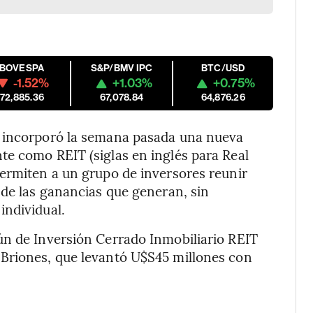
IBOVESPA
S&P/BMV IPC
BTC/USD
-1.52%
+1.03%
+0.75%
172,885.36
67,078.84
64,876.26
o incorporó la semana pasada una nueva
te como REIT (siglas en inglés para Real
permiten a un grupo de inversores reunir
 de las ganancias que generan, sin
individual.
ún de Inversión Cerrado Inmobiliario REIT
Briones, que levantó U$S45 millones con