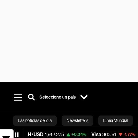
Seleccione un país
Las noticias del día
Newsletters
Línea Mundial
ETH/USD
1,912.275
Visa
363.91
Mercad
+0.34%
-1.77%
Bloomberg 