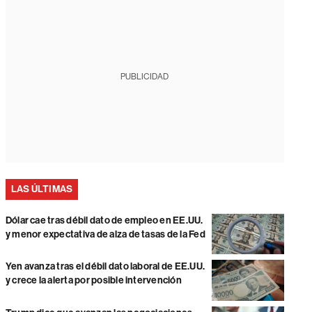
PUBLICIDAD
LAS ÚLTIMAS
Dólar cae tras débil dato de empleo en EE.UU.
y menor expectativa de alza de tasas de la Fed
Yen avanza tras el débil dato laboral de EE.UU.
y crece la alerta por posible intervención