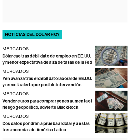
NOTICIAS DEL DÓLAR HOY
MERCADOS
Dólar cae tras débil dato de empleo en EE.UU.
y menor expectativa de alza de tasas de la Fed
MERCADOS
Yen avanza tras el débil dato laboral de EE.UU.
y crece la alerta por posible intervención
MERCADOS
Vender euros para comprar yenes aumenta el
riesgo geopolítico, advierte BlackRock
MERCADOS
Dos datos pondrán a prueba al dólar y a estas
tres monedas de América Latina