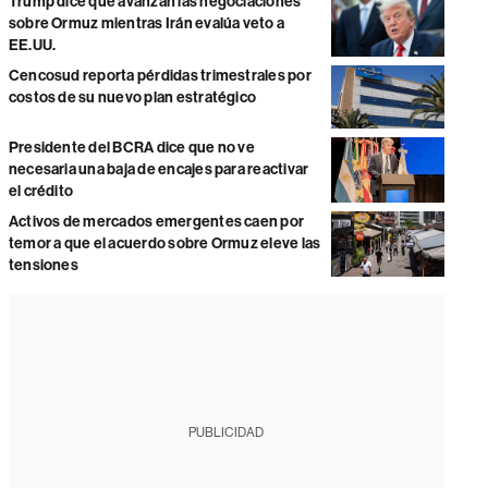
Trump dice que avanzan las negociaciones
sobre Ormuz mientras Irán evalúa veto a
EE.UU.
Cencosud reporta pérdidas trimestrales por
costos de su nuevo plan estratégico
Presidente del BCRA dice que no ve
necesaria una baja de encajes para reactivar
el crédito
Activos de mercados emergentes caen por
temor a que el acuerdo sobre Ormuz eleve las
tensiones
PUBLICIDAD