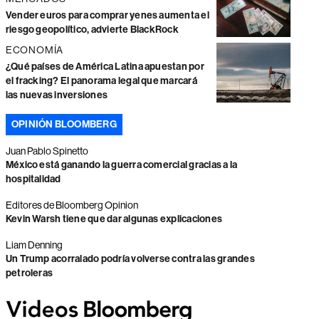
Vender euros para comprar yenes aumenta el
riesgo geopolítico, advierte BlackRock
ECONOMÍA
¿Qué países de América Latina apuestan por
el fracking? El panorama legal que marcará
las nuevas inversiones
OPINIÓN BLOOMBERG
Juan Pablo Spinetto
México está ganando la guerra comercial gracias a la
hospitalidad
Editores de Bloomberg Opinion
Kevin Warsh tiene que dar algunas explicaciones
Liam Denning
Un Trump acorralado podría volverse contra las grandes
petroleras