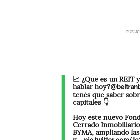
PUBLIC
📈 ¿Qué es un REIT 
hablar hoy?
@beltran
tenés que saber sob
capitales 👇
Hoy este nuevo Fon
Cerrado Inmobiliari
BYMA, ampliando las 
y…