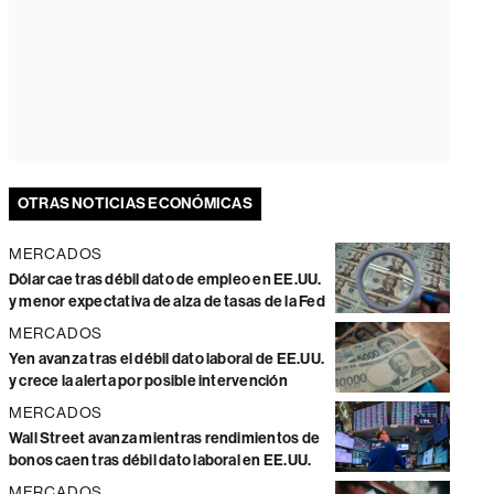
OTRAS NOTICIAS ECONÓMICAS
MERCADOS
Dólar cae tras débil dato de empleo en EE.UU.
y menor expectativa de alza de tasas de la Fed
MERCADOS
Yen avanza tras el débil dato laboral de EE.UU.
y crece la alerta por posible intervención
MERCADOS
Wall Street avanza mientras rendimientos de
bonos caen tras débil dato laboral en EE.UU.
MERCADOS