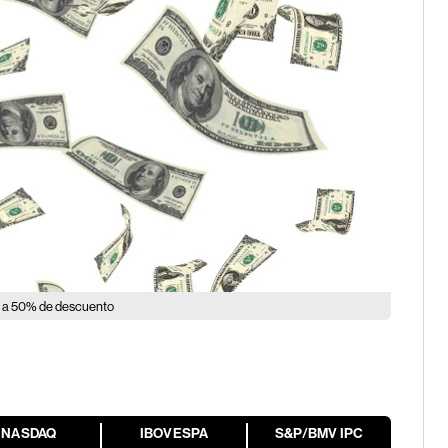
s a 50% de descuento
NASDAQ
IBOVESPA
S&P/BMV IPC