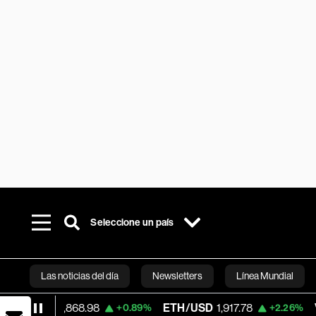
Seleccione un país
Las noticias del día
Newsletters
Línea Mundial
4,868.98
ETH/USD
1,917.78
Visa
368.03
+0.89%
+2.26%
Bloomberg 