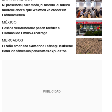
Ni presencial, ni remoto, ni híbrido: el nuevo
modelo laboral que WeWork ve crecer en
Latinoamérica
MÉXICO
Gastos del Mundial le pasan factura a
Ollamani de Emilio Azcárraga
MERCADOS
El Niño amenaza a América Latina y Deutsche
Bank identifica los países más expuestos
PUBLICIDAD