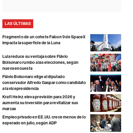
LAS ÚLTIMAS
Fragmento de un cohete Falcon 9 de SpaceX
impacta la superficie de la Luna
Lula reduce su ventaja sobre Flávio
Bolsonaro rumbo a las elecciones, según
nueva encuesta
Flávio Bolsonaro elige al diputado
conservador Alfredo Gaspar como candidato
a la vicepresidencia
Kraft Heinz eleva previsión para 2026 y
aumenta su inversión para revitalizar sus
marcas
Empleo privado en EE.UU. crece menos de lo
esperado en julio, según ADP