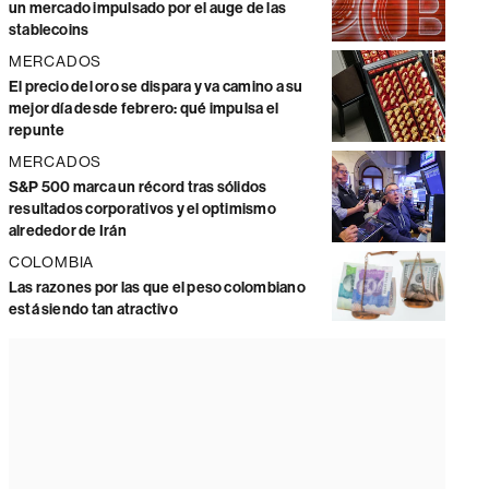
un mercado impulsado por el auge de las
stablecoins
MERCADOS
El precio del oro se dispara y va camino a su
mejor día desde febrero: qué impulsa el
repunte
MERCADOS
S&P 500 marca un récord tras sólidos
resultados corporativos y el optimismo
alrededor de Irán
COLOMBIA
Las razones por las que el peso colombiano
está siendo tan atractivo