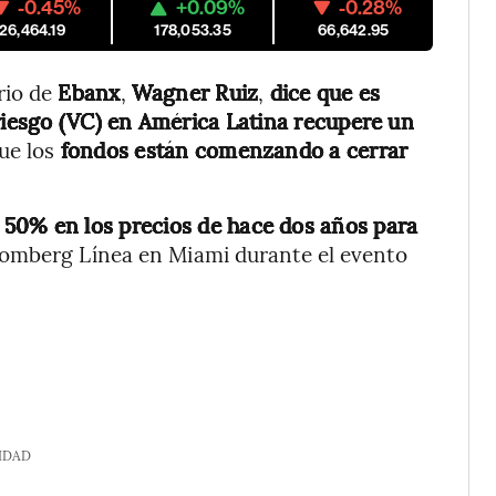
-0.45%
+0.09%
-0.28%
26,464.19
178,053.35
66,642.95
rio de
Ebanx
,
Wagner Ruiz
,
dice que es
 riesgo (VC) en América Latina recupere un
ue los
fondos están comenzando a cerrar
 50% en los precios de hace dos años para
Bloomberg Línea en Miami durante el evento
IDAD