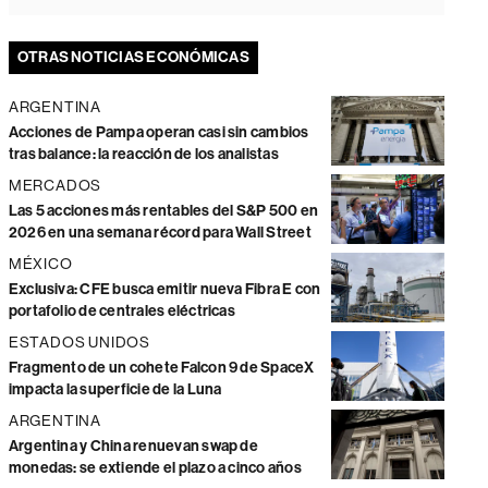
OTRAS NOTICIAS ECONÓMICAS
ARGENTINA
Acciones de Pampa operan casi sin cambios
tras balance: la reacción de los analistas
MERCADOS
Las 5 acciones más rentables del S&P 500 en
2026 en una semana récord para Wall Street
MÉXICO
Exclusiva: CFE busca emitir nueva Fibra E con
portafolio de centrales eléctricas
ESTADOS UNIDOS
Fragmento de un cohete Falcon 9 de SpaceX
impacta la superficie de la Luna
ARGENTINA
Argentina y China renuevan swap de
monedas: se extiende el plazo a cinco años