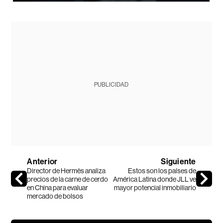
PUBLICIDAD
Anterior
Siguiente
Director de Hermès analiza
Estos son los países de
precios de la carne de cerdo
América Latina donde JLL ve
en China para evaluar
mayor potencial inmobiliario
mercado de bolsos