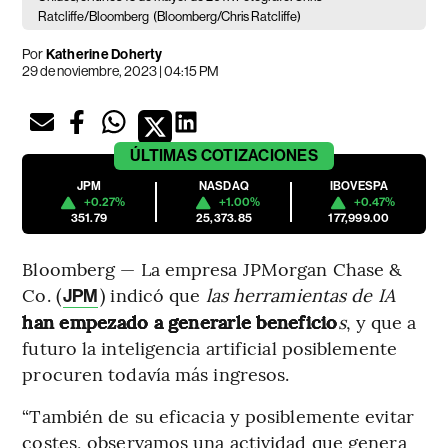
Ratcliffe/Bloomberg
(Bloomberg/Chris Ratcliffe)
Por
Katherine Doherty
29 de noviembre, 2023 | 04:15 PM
ÚLTIMAS
COTIZACIONES
JPM
NASDAQ
IBOVESPA
+0.27%
+1.00%
+0.47%
351.79
25,373.85
177,999.00
Bloomberg — La empresa JPMorgan Chase &
Co. (
) indicó que
las herramientas de IA
JPM
han empezado a generarle beneficio
s
, y que a
futuro la inteligencia artificial posiblemente
procuren todavía más ingresos.
“También de su eficacia y posiblemente evitar
costes, observamos una actividad que genera