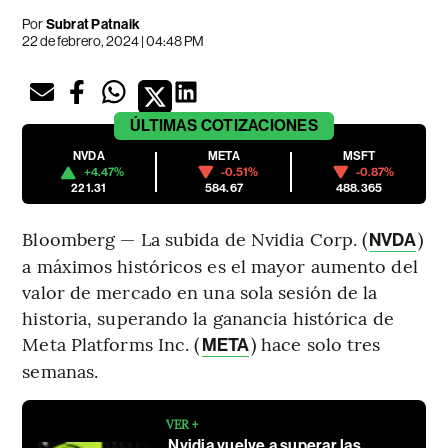
Por
Subrat Patnaik
22 de febrero, 2024 | 04:48 PM
ÚLTIMAS
COTIZACIONES
NVDA
META
MSFT
+4.47%
-0.51%
-0.87%
221.31
584.67
488.365
Bloomberg — La subida de Nvidia Corp. (
)
NVDA
a máximos históricos es el mayor aumento del
valor de mercado en una sola sesión de la
historia, superando la ganancia histórica de
Meta Platforms Inc. (
) hace solo tres
META
semanas.
VER +
Nvidia vuelve a superar las