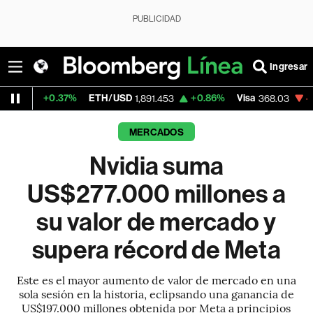
PUBLICIDAD
Ingresar
.37%
ETH/USD
+0.86%
Visa
-0.42%
Merc
1,891.453
368.03
MERCADOS
Nvidia suma
US$277.000 millones a
su valor de mercado y
supera récord de Meta
Este es el mayor aumento de valor de mercado en una
sola sesión en la historia, eclipsando una ganancia de
US$197.000 millones obtenida por Meta a principios