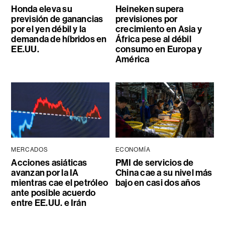
Honda eleva su
Heineken supera
previsión de ganancias
previsiones por
por el yen débil y la
crecimiento en Asia y
demanda de híbridos en
África pese al débil
EE.UU.
consumo en Europa y
América
MERCADOS
ECONOMÍA
Acciones asiáticas
PMI de servicios de
avanzan por la IA
China cae a su nivel más
mientras cae el petróleo
bajo en casi dos años
ante posible acuerdo
entre EE.UU. e Irán