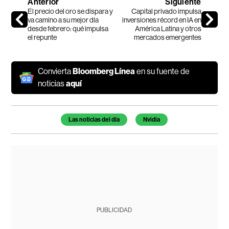
Anterior
Siguiente
El precio del oro se dispara y
Capital privado impulsa
va camino a su mejor día
inversiones récord en IA en
desde febrero: qué impulsa
América Latina y otros
el repunte
mercados emergentes
Convierta
Bloomberg Línea
en su fuente de
noticias
aquí
Temas de este artículo
Las noticias del día
Nvidia
PUBLICIDAD