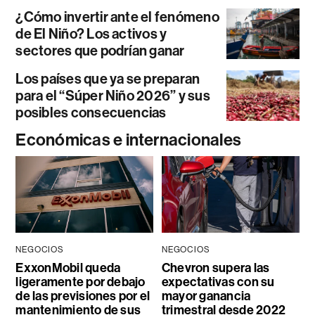
¿Cómo invertir ante el fenómeno
de El Niño? Los activos y
sectores que podrían ganar
Los países que ya se preparan
para el “Súper Niño 2026” y sus
posibles consecuencias
Económicas e internacionales
NEGOCIOS
NEGOCIOS
ExxonMobil queda
Chevron supera las
ligeramente por debajo
expectativas con su
de las previsiones por el
mayor ganancia
mantenimiento de sus
trimestral desde 2022