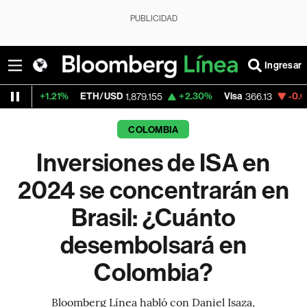
PUBLICIDAD
Ingresar
%
ETH/USD
+2.30%
Visa
-0.04%
MercadoL
1,879.155
366.13
COLOMBIA
Inversiones de ISA en
2024 se concentrarán en
Brasil: ¿Cuánto
desembolsará en
Colombia?
Bloomberg Línea habló con Daniel Isaza,