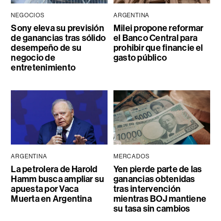
NEGOCIOS
ARGENTINA
Sony eleva su previsión
Milei propone reformar
de ganancias tras sólido
el Banco Central para
desempeño de su
prohibir que financie el
negocio de
gasto público
entretenimiento
ARGENTINA
MERCADOS
La petrolera de Harold
Yen pierde parte de las
Hamm busca ampliar su
ganancias obtenidas
apuesta por Vaca
tras intervención
Muerta en Argentina
mientras BOJ mantiene
su tasa sin cambios