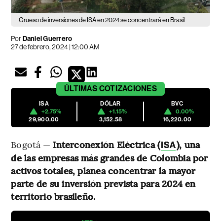
Grueso de inversiones de ISA en 2024 se concentrará en Brasil
Por
Daniel Guerrero
27 de febrero, 2024 | 12:00 AM
ÚLTIMAS
COTIZACIONES
ISA
DÓLAR
BVC
+2.75%
+1.15%
0.00%
29,900.00
3,152.58
16,220.00
Bogotá —
Interconexión Eléctrica (
), una
ISA
de las empresas más grandes de Colombia por
activos totales, planea concentrar la mayor
parte de su inversión prevista para 2024 en
territorio brasileño.