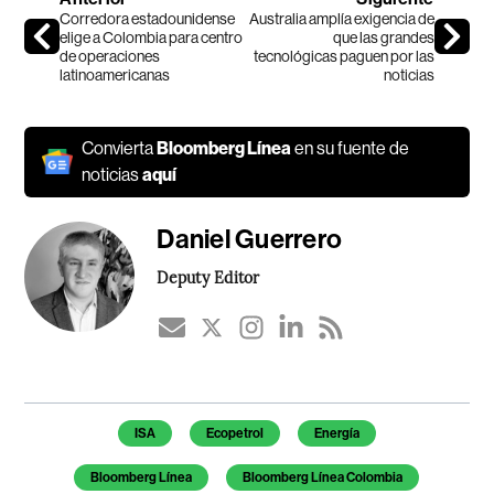
Corredora estadounidense
Australia amplía exigencia de
elige a Colombia para centro
que las grandes
de operaciones
tecnológicas paguen por las
latinoamericanas
noticias
Convierta
Bloomberg Línea
en su fuente de
noticias
aquí
Daniel Guerrero
Deputy Editor
Temas de este artículo
ISA
Ecopetrol
Energía
Bloomberg Línea
Bloomberg Línea Colombia