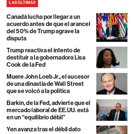
LAS ÚLTIMAS
Canadá lucha por llegar a un
acuerdo antes de que el arancel
del 50% de Trump agrave la
disputa
Trump reactiva el intento de
destituir a la gobernadora Lisa
Cook de la Fed
Muere John Loeb Jr., el sucesor
de una dinastía de Wall Street
que se volcó a la política
Barkin, de la Fed, advierte que el
mercado laboral de EE.UU. está
en un “equilibrio débil”
Yen avanza tras el débil dato