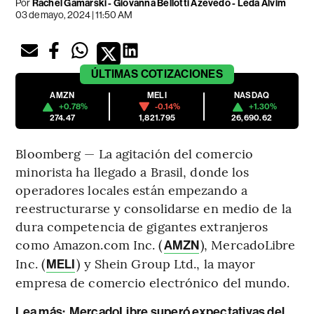
Por
Rachel Gamarski - Giovanna Bellotti Azevedo - Leda Alvim
03 de mayo, 2024 | 11:50 AM
ÚLTIMAS
COTIZACIONES
AMZN
MELI
NASDAQ
+0.78%
-0.14%
+1.30%
274.47
1,821.795
26,690.62
Bloomberg — La agitación del comercio
minorista ha llegado a Brasil, donde los
operadores locales están empezando a
reestructurarse y consolidarse en medio de la
dura competencia de gigantes extranjeros
como Amazon.com Inc. (
), MercadoLibre
AMZN
Inc. (
) y Shein Group Ltd., la mayor
MELI
empresa de comercio electrónico del mundo.
Lea más:
MercadoLibre superó expectativas del