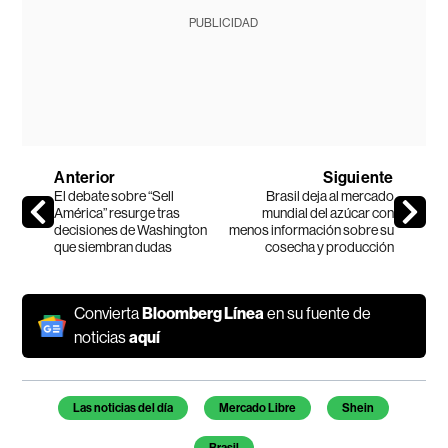
PUBLICIDAD
Anterior
Siguiente
El debate sobre “Sell
Brasil deja al mercado
América” resurge tras
mundial del azúcar con
decisiones de Washington
menos información sobre su
que siembran dudas
cosecha y producción
Convierta
Bloomberg Línea
en su fuente de
noticias
aquí
Temas de este artículo
Las noticias del día
Mercado Libre
Shein
Brasil