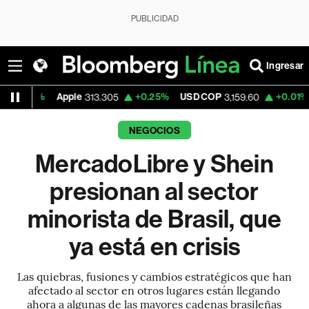
PUBLICIDAD
Ingresar
pple
+0.25%
USD COP
+0.01%
Tesla
313.305
3,159.60
328.5
NEGOCIOS
MercadoLibre y Shein
presionan al sector
minorista de Brasil, que
ya está en crisis
Las quiebras, fusiones y cambios estratégicos que han
afectado al sector en otros lugares están llegando
ahora a algunas de las mayores cadenas brasileñas