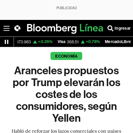
PUBLICIDAD
Ingresar
+0.35%
Visa
+0.78%
MercadoLibre
-
.983
368.51
1,875.08
ECONOMÍA
Aranceles propuestos
por Trump elevarán los
costes de los
consumidores, según
Yellen
Habló de reforzar los lazos comerciales con países