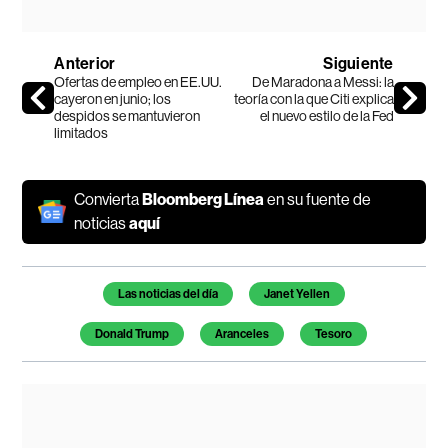
Anterior
Siguiente
Ofertas de empleo en EE.UU.
De Maradona a Messi: la
cayeron en junio; los
teoría con la que Citi explica
despidos se mantuvieron
el nuevo estilo de la Fed
limitados
Convierta
Bloomberg Línea
en su fuente de
noticias
aquí
Temas de este artículo
Las noticias del día
Janet Yellen
Donald Trump
Aranceles
Tesoro