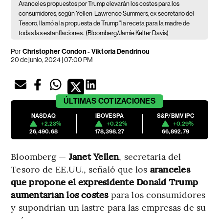
Aranceles propuestos por Trump elevarán los costes para los
consumidores, según Yellen
Lawrence Summers, ex secretario del
Tesoro, llamó a la propuesta de Trump "la receta para la madre de
todas las estanflaciones.
(Bloomberg/Jamie Kelter Davis)
Por
Christopher Condon - Viktoria Dendrinou
20 de junio, 2024 | 07:00 PM
ÚLTIMAS
COTIZACIONES
NASDAQ
IBOVESPA
S&P/BMV IPC
+2.23%
+0.22%
+0.29%
26,490.68
178,398.27
66,892.79
Bloomberg —
Janet Yellen
, secretaria del
Tesoro de EE.UU., señaló que los
aranceles
que propone el expresidente Donald Trump
aumentarían los costes
para los consumidores
y supondrían un lastre para las empresas de su