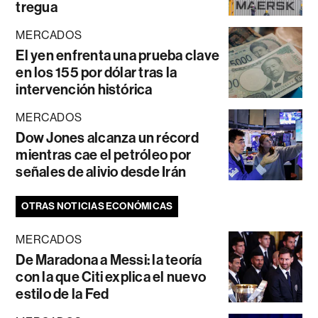
tregua
MERCADOS
El yen enfrenta una prueba clave
en los 155 por dólar tras la
intervención histórica
MERCADOS
Dow Jones alcanza un récord
mientras cae el petróleo por
señales de alivio desde Irán
OTRAS NOTICIAS ECONÓMICAS
MERCADOS
De Maradona a Messi: la teoría
con la que Citi explica el nuevo
estilo de la Fed