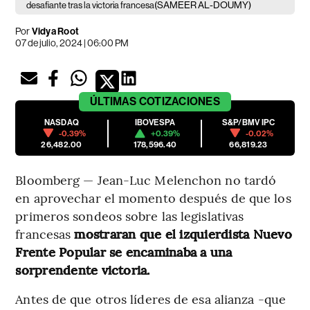
(SAMEER AL-DOUMY)
desafiante tras la victoria francesa
Por
Vidya Root
07 de julio, 2024 | 06:00 PM
ÚLTIMAS
COTIZACIONES
NASDAQ
IBOVESPA
S&P/BMV IPC
-0.39%
+0.39%
-0.02%
26,482.00
178,596.40
66,819.23
Bloomberg — Jean-Luc Melenchon no tardó
en aprovechar el momento después de que los
primeros sondeos sobre las legislativas
francesas
mostraran que el izquierdista Nuevo
Frente Popular se encaminaba a una
sorprendente victoria.
Antes de que otros líderes de esa alianza -que