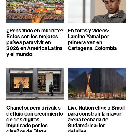
¿Pensando en mudarte?
En fotos y videos:
Estos son los mejores
Lamine Yamal por
países para vivir en
primera vez en
2026 en América Latina
Cartagena, Colombia
y el mundo
Chanel supera a rivales
Live Nation elige a Brasil
del lujo con crecimiento
para construir la mayor
de dos dígitos,
arena techada de
impulsado por los
Sudamérica: los
diseños de Blazy
detalles