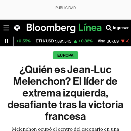
PUBLICIDAD
Ingresar
5%
ETH/USD
+0.86%
Visa
-0.46%
Mercad
1,891.543
367.89
EUROPA
¿Quién es Jean-Luc
Melenchon? El líder de
extrema izquierda,
desafiante tras la victoria
francesa
Melenchon ocupó el centro del escenario en una