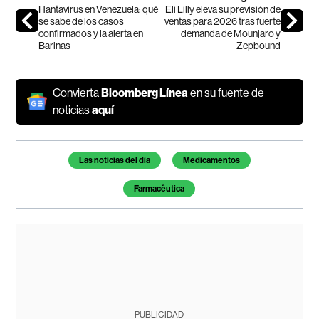
Hantavirus en Venezuela: qué
Eli Lilly eleva su previsión de
se sabe de los casos
ventas para 2026 tras fuerte
confirmados y la alerta en
demanda de Mounjaro y
Barinas
Zepbound
Convierta
Bloomberg Línea
en su fuente de
noticias
aquí
Temas de este artículo
Las noticias del día
Medicamentos
Farmacêutica
PUBLICIDAD