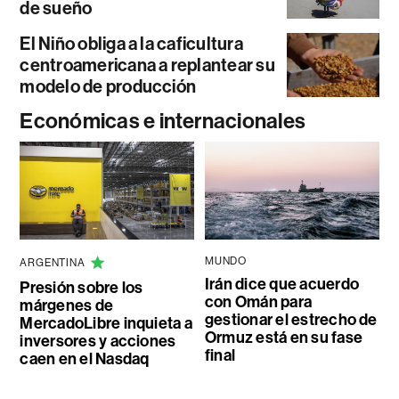
de sueño
El Niño obliga a la caficultura
centroamericana a replantear su
modelo de producción
Económicas e internacionales
MUNDO
ARGENTINA
Irán dice que acuerdo
Presión sobre los
con Omán para
márgenes de
gestionar el estrecho de
MercadoLibre inquieta a
Ormuz está en su fase
inversores y acciones
final
caen en el Nasdaq