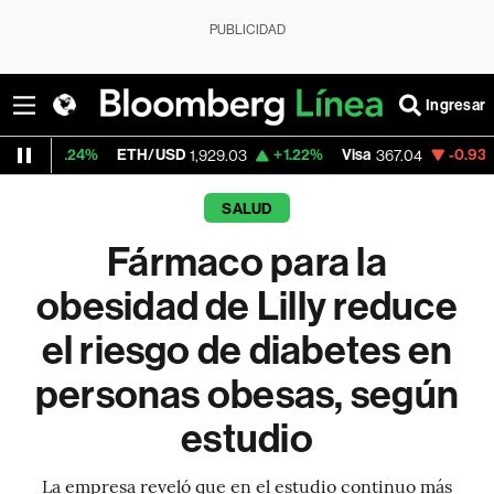
PUBLICIDAD
Ingresar
ETH/USD
+1.22%
Visa
-0.93%
MercadoLi
1,929.03
367.04
SALUD
Fármaco para la
obesidad de Lilly reduce
el riesgo de diabetes en
personas obesas, según
estudio
La empresa reveló que en el estudio continuo más