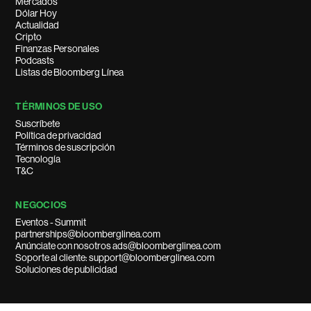
Mercados
Dólar Hoy
Actualidad
Cripto
Finanzas Personales
Podcasts
Listas de Bloomberg Línea
TÉRMINOS DE USO
Suscríbete
Política de privacidad
Términos de suscripción
Tecnología
T&C
NEGOCIOS
Eventos - Summit
partnerships@bloomberglinea.com
Anúnciate con nosotros ads@bloomberglinea.com
Soporte al cliente: support@bloomberglinea.com
Soluciones de publicidad