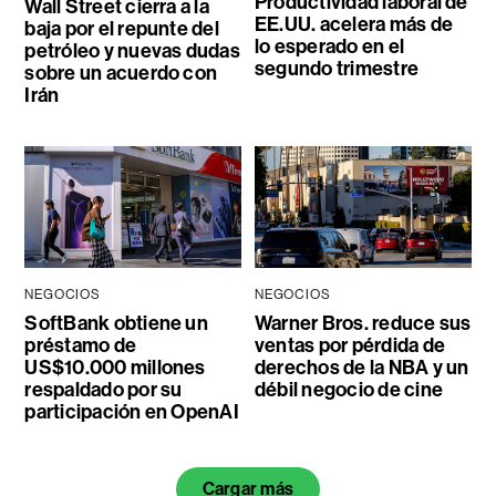
Productividad laboral de
Wall Street cierra a la
EE.UU. acelera más de
baja por el repunte del
lo esperado en el
petróleo y nuevas dudas
segundo trimestre
sobre un acuerdo con
Irán
NEGOCIOS
NEGOCIOS
SoftBank obtiene un
Warner Bros. reduce sus
préstamo de
ventas por pérdida de
US$10.000 millones
derechos de la NBA y un
respaldado por su
débil negocio de cine
participación en OpenAI
Cargar más