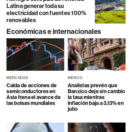
Latina generar toda su
electricidad con fuentes 100%
renovables
Económicas e internacionales
MERCADOS
MÉXICO
Caída de acciones de
Analistas prevén que
semiconductores en
Banxico deje sin cambio
Asia frena el avance de
la tasa mientras
las bolsas mundiales
inflación baja a 3,13% en
julio