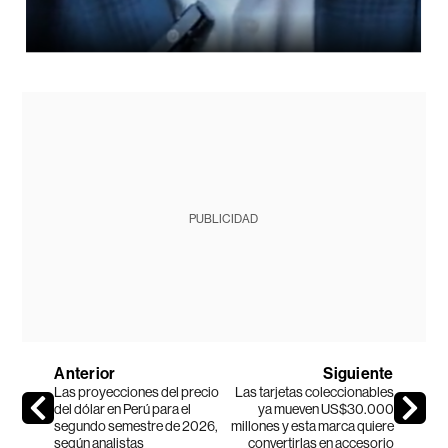
PUBLICIDAD
Anterior
Siguiente
Las proyecciones del precio
Las tarjetas coleccionables
del dólar en Perú para el
ya mueven US$30.000
segundo semestre de 2026,
millones y esta marca quiere
según analistas
convertirlas en accesorio