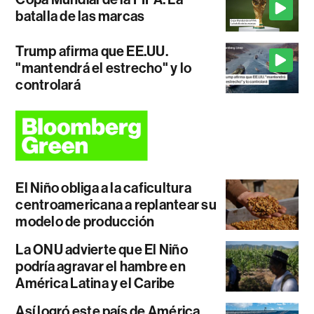
batalla de las marcas
Trump afirma que EE.UU.
"mantendrá el estrecho" y lo
controlará
El Niño obliga a la caficultura
centroamericana a replantear su
modelo de producción
La ONU advierte que El Niño
podría agravar el hambre en
América Latina y el Caribe
Así logró este país de América