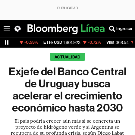
PUBLICIDAD
Ingresar
-0.53%
ETH/USD
-0.72%
Visa
-0.28%
Me
1,901.923
368.54
ACTUALIDAD
Exjefe del Banco Central
de Uruguay busca
acelerar el crecimiento
económico hasta 2030
El país podría crecer aún más si se concreta un
proyecto de hidrógeno verde y si Argentina se
recupera de su profunda crisis, según Diego Labat