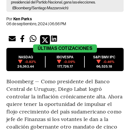
presidencial del Partido Nacional, gana las elecciones.
(Bloomberg/Santiago Mazzarovich)
Por
Ken Parks
06 de septiembre, 2024 | 06:56 PM
ÚLTIMAS
COTIZACIONES
NASDAQ
IBOVESPA
S&P/BMV IPC
-0.83%
-0.09%
-0.46%
26,363.44
177,726.17
66,525.18
Bloomberg — Como presidente del Banco
Central de Uruguay, Diego Labat logró
controlar la inflación crónicamente alta. Ahora
quiere tener la oportunidad de impulsar el
flojo crecimiento del país sudamericano como
jefe de Finanzas si los votantes le dan a la
coalición gobernante otro mandato de cinco