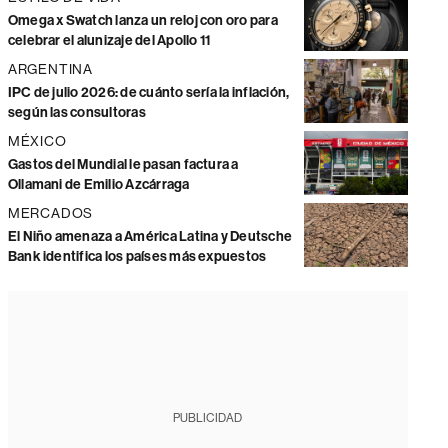
Omega x Swatch lanza un reloj con oro para
celebrar el alunizaje del Apollo 11
ARGENTINA
IPC de julio 2026: de cuánto sería la inflación,
según las consultoras
MÉXICO
Gastos del Mundial le pasan factura a
Ollamani de Emilio Azcárraga
MERCADOS
El Niño amenaza a América Latina y Deutsche
Bank identifica los países más expuestos
PUBLICIDAD