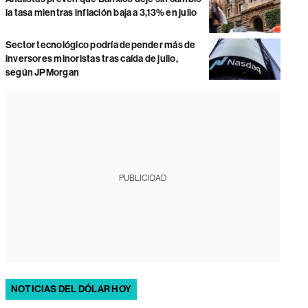
la tasa mientras inflación baja a 3,13% en julio
Sector tecnológico podría depender más de
inversores minoristas tras caída de julio,
según JPMorgan
PUBLICIDAD
NOTICIAS DEL DÓLAR HOY