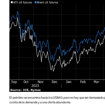
El petróleo se encamina hacia los US$60, pero no hay que ser demasiado p
contra de la demanda y a una oferta abundante.