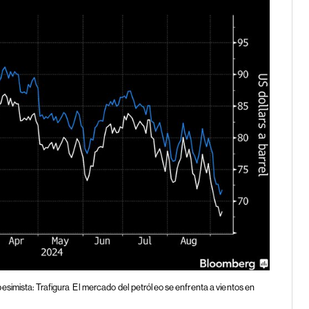
esimista: Trafigura
El mercado del petróleo se enfrenta a vientos en