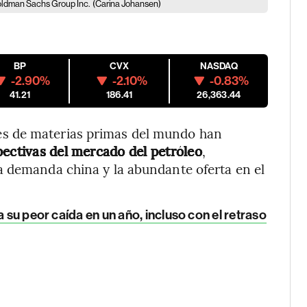
oldman Sachs Group Inc.
(Carina Johansen)
BP
CVX
NASDAQ
-2.90%
-2.10%
-0.83%
41.21
186.41
26,363.44
s de materias primas del mundo han
ectivas del mercado del petróleo
,
a demanda china y la abundante oferta en el
a su peor caída en un año, incluso con el retraso