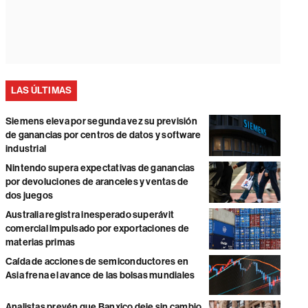
LAS ÚLTIMAS
Siemens eleva por segunda vez su previsión
de ganancias por centros de datos y software
industrial
Nintendo supera expectativas de ganancias
por devoluciones de aranceles y ventas de
dos juegos
Australia registra inesperado superávit
comercial impulsado por exportaciones de
materias primas
Caída de acciones de semiconductores en
Asia frena el avance de las bolsas mundiales
Analistas prevén que Banxico deje sin cambio