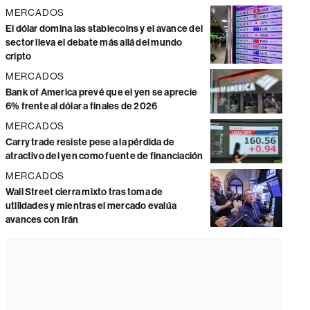
MERCADOS
El dólar domina las stablecoins y el avance del
sector lleva el debate más allá del mundo
cripto
MERCADOS
Bank of America prevé que el yen se aprecie
6% frente al dólar a finales de 2026
MERCADOS
Carry trade resiste pese a la pérdida de
atractivo del yen como fuente de financiación
MERCADOS
Wall Street cierra mixto tras toma de
utilidades y mientras el mercado evalúa
avances con Irán