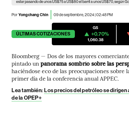
estar pasando de unos US$75 a US$80 el barril a unos US$70, según G
Por
Yongchang Chin
09 de septiembre, 2024 | 02:48 PM
GS
+0.70%
ÚLTIMAS
COTIZACIONES
1,060.38
Bloomberg — Dos de los mayores comerciante
pintado un
panorama sombrío sobre las persp
haciéndose eco de las preocupaciones sobre l
primer día de la conferencia anual APPEC.
Lea también:
Los precios del petróleo se dirigen 
de la OPEP+