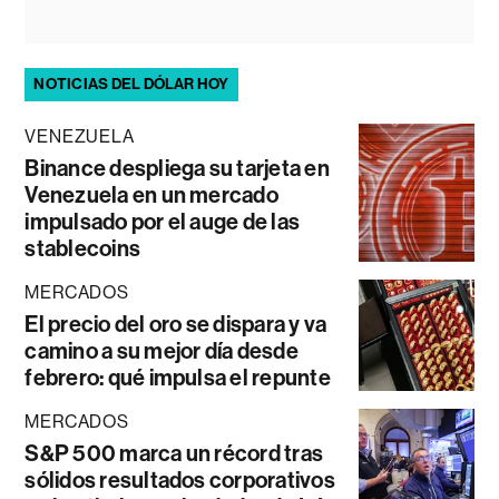
NOTICIAS DEL DÓLAR HOY
VENEZUELA
Binance despliega su tarjeta en
Venezuela en un mercado
impulsado por el auge de las
stablecoins
MERCADOS
El precio del oro se dispara y va
camino a su mejor día desde
febrero: qué impulsa el repunte
MERCADOS
S&P 500 marca un récord tras
sólidos resultados corporativos