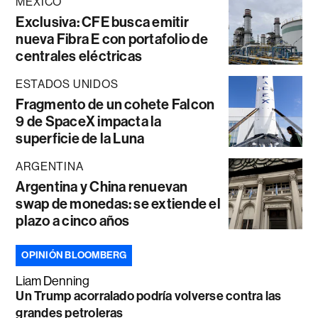
MÉXICO
Exclusiva: CFE busca emitir
nueva Fibra E con portafolio de
centrales eléctricas
ESTADOS UNIDOS
Fragmento de un cohete Falcon
9 de SpaceX impacta la
superficie de la Luna
ARGENTINA
Argentina y China renuevan
swap de monedas: se extiende el
plazo a cinco años
OPINIÓN BLOOMBERG
Liam Denning
Un Trump acorralado podría volverse contra las
grandes petroleras