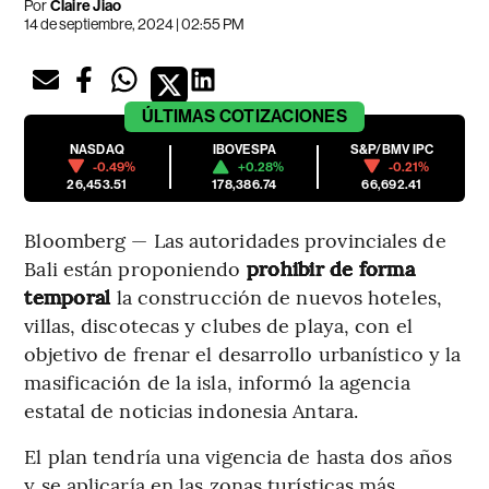
Por
Claire Jiao
14 de septiembre, 2024 | 02:55 PM
ÚLTIMAS
COTIZACIONES
NASDAQ
IBOVESPA
S&P/BMV IPC
-0.49%
+0.28%
-0.21%
26,453.51
178,386.74
66,692.41
Bloomberg — Las autoridades provinciales de
Bali están proponiendo
prohibir de forma
temporal
la construcción de nuevos hoteles,
villas, discotecas y clubes de playa, con el
objetivo de frenar el desarrollo urbanístico y la
masificación de la isla, informó la agencia
estatal de noticias indonesia Antara.
El plan tendría una vigencia de hasta dos años
y se aplicaría en las zonas turísticas más