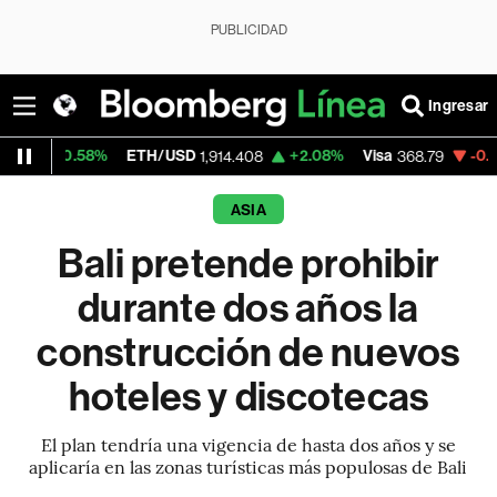
PUBLICIDAD
Ingresar
58%
ETH/USD
+2.08%
Visa
-0.22%
Merca
1,914.408
368.79
ASIA
Bali pretende prohibir
durante dos años la
construcción de nuevos
hoteles y discotecas
El plan tendría una vigencia de hasta dos años y se
aplicaría en las zonas turísticas más populosas de Bali