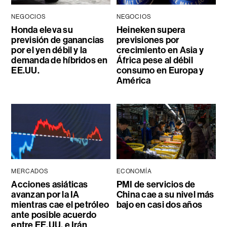
NEGOCIOS
NEGOCIOS
Honda eleva su
Heineken supera
previsión de ganancias
previsiones por
por el yen débil y la
crecimiento en Asia y
demanda de híbridos en
África pese al débil
EE.UU.
consumo en Europa y
América
MERCADOS
ECONOMÍA
Acciones asiáticas
PMI de servicios de
avanzan por la IA
China cae a su nivel más
mientras cae el petróleo
bajo en casi dos años
ante posible acuerdo
entre EE.UU. e Irán