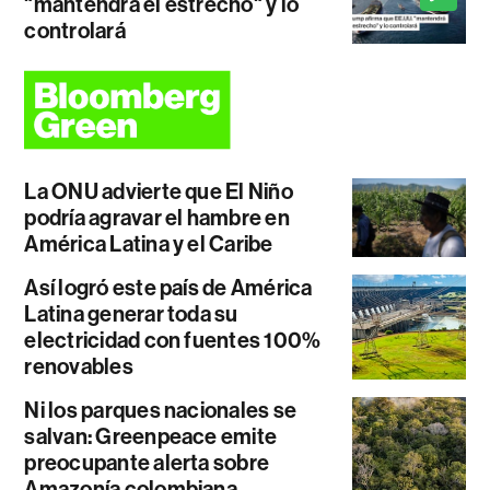
"mantendrá el estrecho" y lo
controlará
La ONU advierte que El Niño
podría agravar el hambre en
América Latina y el Caribe
Así logró este país de América
Latina generar toda su
electricidad con fuentes 100%
renovables
Ni los parques nacionales se
salvan: Greenpeace emite
preocupante alerta sobre
Amazonía colombiana