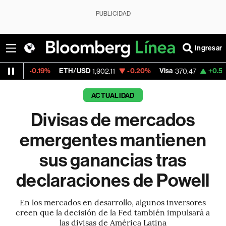
PUBLICIDAD
Ingresar
19%
ETH/USD
-0.20%
Visa
+0.52%
Mercado
1,902.11
370.47
ACTUALIDAD
Divisas de mercados
emergentes mantienen
sus ganancias tras
declaraciones de Powell
En los mercados en desarrollo, algunos inversores
creen que la decisión de la Fed también impulsará a
las divisas de América Latina