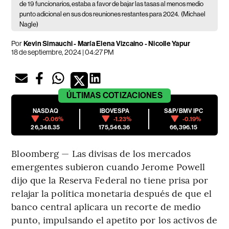
de 19 funcionarios, estaba a favor de bajar las tasas al menos medio
punto adicional en sus dos reuniones restantes para 2024.
(Michael
Nagle)
Por
Kevin Simauchi - María Elena Vizcaino - Nicolle Yapur
18 de septiembre, 2024 | 04:27 PM
ÚLTIMAS
COTIZACIONES
NASDAQ
IBOVESPA
S&P/BMV IPC
-0.06%
-1.23%
-0.19%
26,348.35
175,546.36
66,396.15
Bloomberg — Las divisas de los mercados
emergentes subieron cuando Jerome Powell
dijo que la Reserva Federal no tiene prisa por
relajar la política monetaria después de que el
banco central aplicara un recorte de medio
punto, impulsando el apetito por los activos de