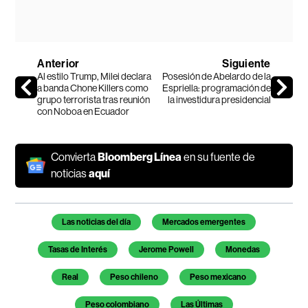
Anterior
Siguiente
Al estilo Trump, Milei declara
Posesión de Abelardo de la
a banda Chone Killers como
Espriella: programación de
grupo terrorista tras reunión
la investidura presidencial
con Noboa en Ecuador
Convierta
Bloomberg Línea
en su fuente de
noticias
aquí
Temas de este artículo
Las noticias del día
Mercados emergentes
Tasas de Interés
Jerome Powell
Monedas
Real
Peso chileno
Peso mexicano
Peso colombiano
Las Últimas