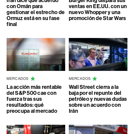
Irán dice que acuerdo
Burger King dispara sus
con Omán para
ventas en EE.UU. con un
gestionar el estrecho de
nuevo Whopper y una
Ormuz está en su fase
promoción de Star Wars
final
MERCADOS
MERCADOS
La acción más rentable
Wall Street cierra a la
del S&P 500 cae con
baja por el repunte del
fuerza tras sus
petróleo y nuevas dudas
resultados: qué
sobre un acuerdo con
preocupa al mercado
Irán