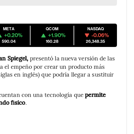
META
QCOM
NASDAQ
+0.20%
+1.90%
-0.06%
590.04
160.28
26,348.35
an Spiegel,
presentó la nueva versión de las
iza el empeño por crear un producto más
las en inglés) que podría llegar a sustituir
 cuentan con una tecnología que
permite
ndo físico
.