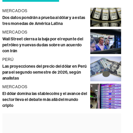
MERCADOS
Dos datos pondrán a prueba al dólar y a estas
tres monedas de América Latina
MERCADOS
Wall Street cierra a la baja por el repunte del
petróleo y nuevas dudas sobre un acuerdo
con Irán
PERÚ
Las proyecciones del precio del dólar en Perú
para el segundo semestre de 2026, según
analistas
MERCADOS
El dólar domina las stablecoins y el avance del
sector lleva el debate más allá del mundo
cripto