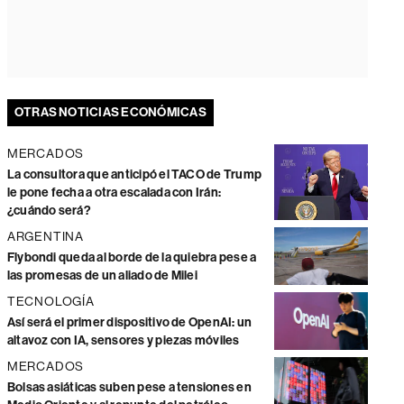
OTRAS NOTICIAS ECONÓMICAS
MERCADOS
La consultora que anticipó el TACO de Trump
le pone fecha a otra escalada con Irán:
¿cuándo será?
ARGENTINA
Flybondi queda al borde de la quiebra pese a
las promesas de un aliado de Milei
TECNOLOGÍA
Así será el primer dispositivo de OpenAI: un
altavoz con IA, sensores y piezas móviles
MERCADOS
Bolsas asiáticas suben pese a tensiones en