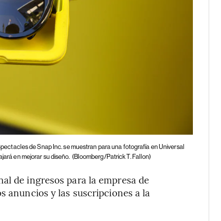
pectacles de Snap Inc. se muestran para una fotografía en Universal
ajará en mejorar su diseño.
(Bloomberg/Patrick T. Fallon)
nal de ingresos para la empresa de
s anuncios y las suscripciones a la