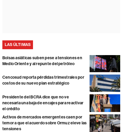
LAS ÚLTIMAS
Bolsas asiáticas suben pese a tensiones en
Medio Oriente y al repunte del petróleo
Cencosud reporta pérdidas trimestrales por
costos de su nuevo plan estratégico
Presidente del BCRA dice que no ve
necesaria una baja de encajes para reactivar
el crédito
Activos de mercados emergentes caen por
temor a que el acuerdo sobre Ormuz eleve las
tensiones