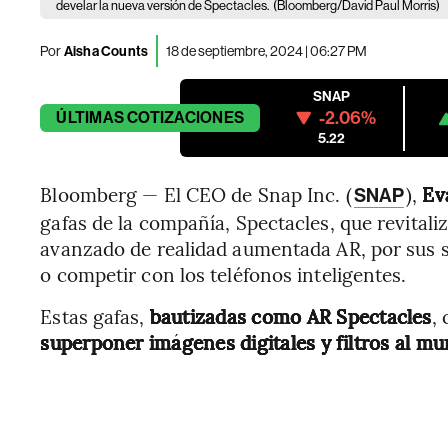
develar la nueva versión de Spectacles.
(Bloomberg/David Paul Morris)
Por
Aisha Counts
18 de septiembre, 2024 | 06:27 PM
SNAP
-2.06%
ÚLTIMAS
COTIZACIONES
5.22
Bloomberg — El CEO de Snap Inc. (
),
Ev
SNAP
gafas de la compañía, Spectacles, que revital
avanzado de realidad aumentada AR, por sus sig
o competir con los teléfonos inteligentes.
Estas gafas,
bautizadas como AR Spectacles
,
superponer imágenes digitales y filtros al mu