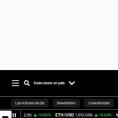
Seleccione un país
Las noticias del día
Newsletters
Línea Mundial
,792.86
ETH/USD
1,910.088
Visa
370.4
+0.62%
+0.22%
Bloomberg 