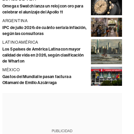
Omega x Swatch lanza un reloj con oro para
celebrar el alunizaje del Apollo 11
ARGENTINA
IPC de julio 2026: de cuánto sería la inflación,
según las consultoras
LATINOAMÉRICA
Los 5 países de América Latina con mayor
calidad de vida en 2026, según clasificación
de Wharton
MÉXICO
Gastos del Mundial le pasan factura a
Ollamani de Emilio Azcárraga
PUBLICIDAD