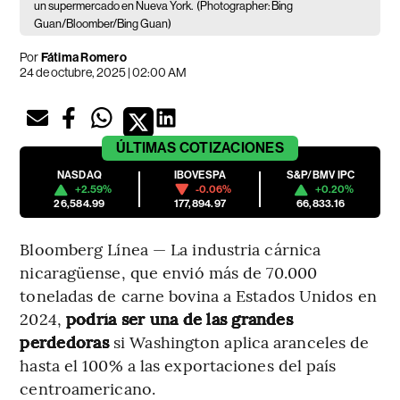
un supermercado en Nueva York.
(Photographer: Bing
Guan/Bloomber/Bing Guan)
Por
Fátima Romero
24 de octubre, 2025 | 02:00 AM
ÚLTIMAS
COTIZACIONES
NASDAQ
IBOVESPA
S&P/BMV IPC
+2.59%
-0.06%
+0.20%
26,584.99
177,894.97
66,833.16
Bloomberg Línea — La industria cárnica
nicaragüense, que envió más de 70.000
toneladas de carne bovina a Estados Unidos en
2024,
podría ser una de las grandes
perdedoras
si Washington aplica aranceles de
hasta el 100% a las exportaciones del país
centroamericano.