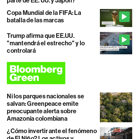
parte de EE. UU. y Japón?
Copa Mundial de la FIFA: La
batalla de las marcas
Trump afirma que EE.UU.
"mantendrá el estrecho" y lo
controlará
Ni los parques nacionales se
salvan: Greenpeace emite
preocupante alerta sobre
Amazonía colombiana
¿Cómo invertir ante el fenómeno
de El Niño? Los activos y