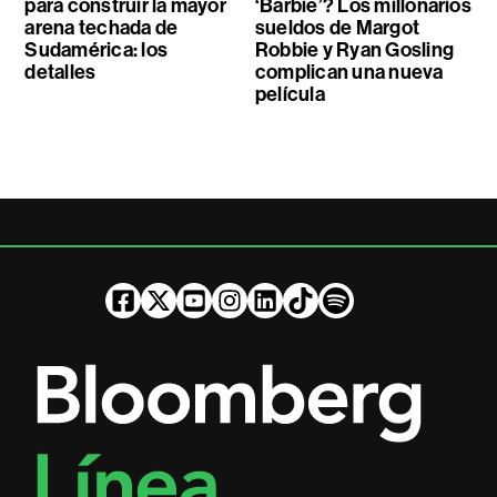
para construir la mayor
‘Barbie’? Los millonarios
arena techada de
sueldos de Margot
Sudamérica: los
Robbie y Ryan Gosling
detalles
complican una nueva
película