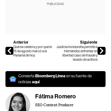
PUBLICIDAD
Anterior
Siguiente
Qué se celebra y por qué el
Justicia hondureña permite a
15 de agosto marcó a la
Hernández enfrentar en
Panamá de hoy
libertad caso de fraude y
lavado de activos
Convierta
Bloomberg Línea
en su fuente de
noticias
aquí
Fátima Romero
SEO Content Producer