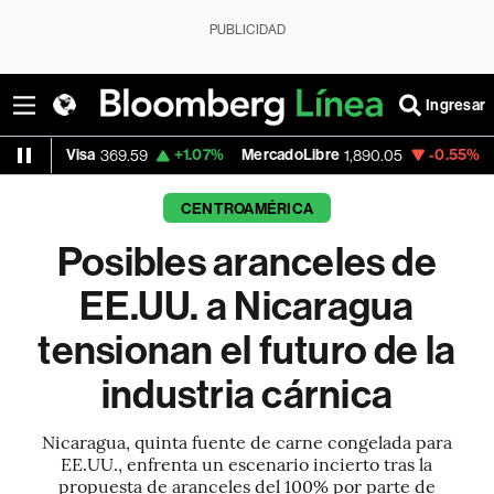
PUBLICIDAD
Ingresar
+1.07%
MercadoLibre
-0.55%
Banco de Bog
369.59
1,890.05
CENTROAMÉRICA
Posibles aranceles de
EE.UU. a Nicaragua
tensionan el futuro de la
industria cárnica
Nicaragua, quinta fuente de carne congelada para
EE.UU., enfrenta un escenario incierto tras la
propuesta de aranceles del 100% por parte de