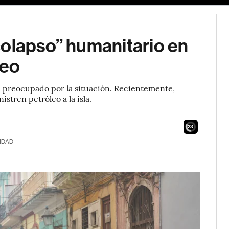
colapso” humanitario en
leo
tá preocupado por la situación. Recientemente,
tren petróleo a la isla.
21
IDAD