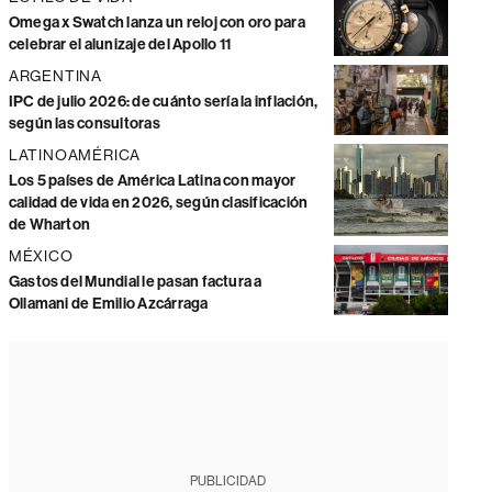
Omega x Swatch lanza un reloj con oro para
celebrar el alunizaje del Apollo 11
ARGENTINA
IPC de julio 2026: de cuánto sería la inflación,
según las consultoras
LATINOAMÉRICA
Los 5 países de América Latina con mayor
calidad de vida en 2026, según clasificación
de Wharton
MÉXICO
Gastos del Mundial le pasan factura a
Ollamani de Emilio Azcárraga
PUBLICIDAD