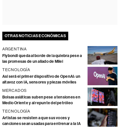
OTRAS NOTICIAS ECONÓMICAS
ARGENTINA
Flybondi queda al borde de la quiebra pese a
las promesas de un aliado de Milei
TECNOLOGÍA
Así será el primer dispositivo de OpenAI: un
altavoz con IA, sensores y piezas móviles
MERCADOS
Bolsas asiáticas suben pese a tensiones en
Medio Oriente y al repunte del petróleo
TECNOLOGÍA
Artistas se resisten a que sus voces y
canciones sean usadas para entrenar a la IA