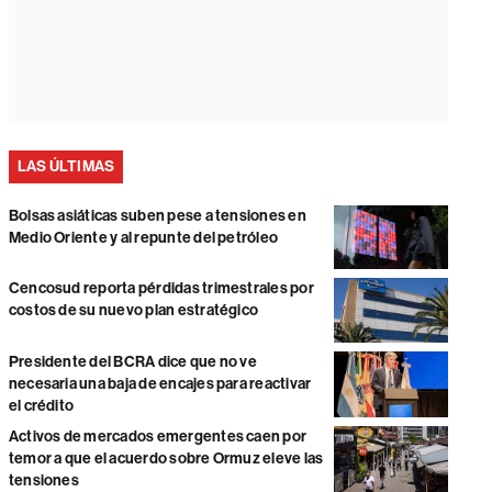
LAS ÚLTIMAS
Bolsas asiáticas suben pese a tensiones en
Medio Oriente y al repunte del petróleo
Cencosud reporta pérdidas trimestrales por
costos de su nuevo plan estratégico
Presidente del BCRA dice que no ve
necesaria una baja de encajes para reactivar
el crédito
Activos de mercados emergentes caen por
temor a que el acuerdo sobre Ormuz eleve las
tensiones