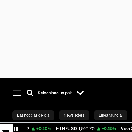
Seleccione un país
Las noticias del día
Newsletters
Línea Mundial
ETH/USD
1,910.70
Visa
370.47
+0.30%
+0.25%
+0.5
Bloomberg 