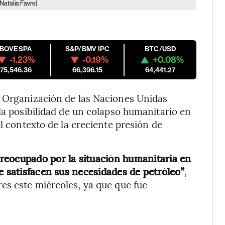
atalia Favre)
IBOVESPA
S&P/BMV IPC
BTC/USD
-1.23%
-0.19%
+0.08%
175,546.36
66,396.15
64,441.27
a Organización de las Naciones Unidas
la posibilidad de un colapso humanitario en
el contexto de la creciente presión de
eocupado por la situación humanitaria en
e satisfacen sus necesidades de petróleo”
,
es este miércoles, ya que que fue