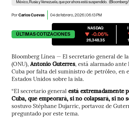
México, Rusia y Venezuela, que por ahora está suspendido.
(Bloomberg/N
Por
Carlos Cuevas
04 de febrero, 2026 | 06:13 PM
NASDAQ
-0.06%
ÚLTIMAS
COTIZACIONES
26,348.35
Bloomberg Línea — El secretario general de l
(ONU),
Antonio Guterres
, está alarmado ante 
Cuba por falta del suministro de petróleo, en 
Estados Unidos sobre la isla.
“El secretario general
está extremadamente pr
Cuba, que empeorará, si no colapsará, si no s
sostuvo Stéphane Dujarric, portavoz de Guterr
preguntado por este tema.