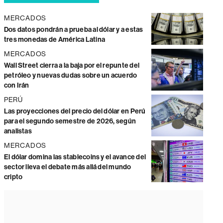
MERCADOS
Dos datos pondrán a prueba al dólar y a estas
tres monedas de América Latina
MERCADOS
Wall Street cierra a la baja por el repunte del
petróleo y nuevas dudas sobre un acuerdo
con Irán
PERÚ
Las proyecciones del precio del dólar en Perú
para el segundo semestre de 2026, según
analistas
MERCADOS
El dólar domina las stablecoins y el avance del
sector lleva el debate más allá del mundo
cripto