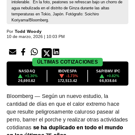
intolerable.
En la foto, peatones se refrescan bajo un chorro de
agua nebulizada en el distrito de Ginza durante las altas
temperaturas en Tokio, Japón. Fotógrafo: Soichiro
Koriyama/Bloomberg.
Por
Todd Woody
10 de marzo, 2026 | 10:03 PM
ÚLTIMAS
COTIZACIONES
NASDAQ
IBOVESPA
S&P/BMV IPC
+1.30%
-1.73%
+0.82%
26,690.62
172,513.42
66,938.64
Bloomberg — Según un nuevo estudio, la
cantidad de días en que el calor extremo hace
que resulte peligrosamente caluroso pasear al
perro, barrer el porche y realizar otras actividades
cotidianas
se ha duplicado en todo el mundo