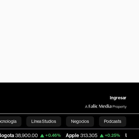
Ingresar
ecnología
Línea Studios
Negocios
Podcasts
900.00
Apple
313.305
USD COP
3,159.
+0.46%
+0.25%
English