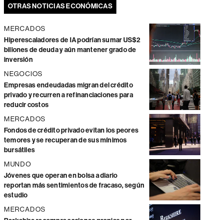
OTRAS NOTICIAS ECONÓMICAS
MERCADOS
Hiperescaladores de IA podrían sumar US$2
billones de deuda y aún mantener grado de
inversión
NEGOCIOS
Empresas endeudadas migran del crédito
privado y recurren a refinanciaciones para
reducir costos
MERCADOS
Fondos de crédito privado evitan los peores
temores y se recuperan de sus mínimos
bursátiles
MUNDO
Jóvenes que operan en bolsa a diario
reportan más sentimientos de fracaso, según
estudio
MERCADOS