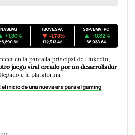
NASDAQ
IBOVESPA
S&P/BMV IPC
+1.30%
-1.73%
+0.82%
26,690.62
172,513.42
66,938.64
er en la pantalla principal de LinkedIn,
otro juego viral creado por un desarrollador
 llegado a la plataforma.
l inicio de una nueva era para el gaming
IDAD