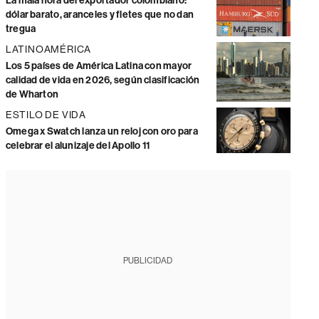
La mala hora del exportador colombiano:
dólar barato, aranceles y fletes que no dan
tregua
LATINOAMÉRICA
Los 5 países de América Latina con mayor
calidad de vida en 2026, según clasificación
de Wharton
ESTILO DE VIDA
Omega x Swatch lanza un reloj con oro para
celebrar el alunizaje del Apollo 11
PUBLICIDAD