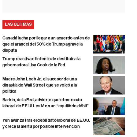
LAS ÚLTIMAS
Canadá lucha por llegar a un acuerdo antes de
que el arancel del 50% de Trump agrave la
disputa
Trump reactiva el intento de destituir a la
gobernadora Lisa Cook de la Fed
Muere John Loeb Jr., el sucesor de una
dinastía de Wall Street que se volcó a la
política
Barkin, de la Fed, advierte que el mercado
laboral de EE.UU. está en un “equilibrio débil”
Yen avanza tras el débil dato laboral de EE.UU.
y crece la alerta por posible intervención