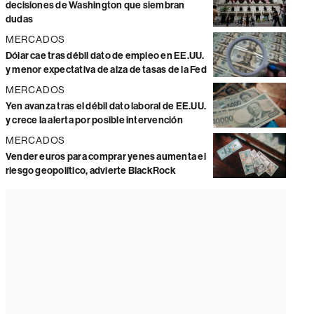
decisiones de Washington que siembran
dudas
MERCADOS
Dólar cae tras débil dato de empleo en EE.UU.
y menor expectativa de alza de tasas de la Fed
MERCADOS
Yen avanza tras el débil dato laboral de EE.UU.
y crece la alerta por posible intervención
MERCADOS
Vender euros para comprar yenes aumenta el
riesgo geopolítico, advierte BlackRock