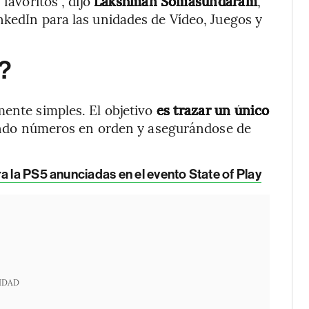
favoritos”, dijo
Lakshman Somasundaram
,
nkedIn para las unidades de Vídeo, Juegos y
p?
ente simples. El objetivo
es trazar un único
ndo números en orden y asegurándose de
a la PS5 anunciadas en el evento State of Play
IDAD