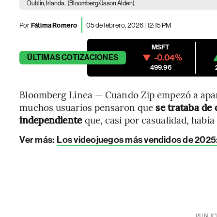
Dublín, Irlanda.
(Bloomberg/Jason Alden)
Por
Fátima Romero
05 de febrero, 2026 | 12:15 PM
MSFT
-0.04%
ÚLTIMAS
COTIZACIONES
499.96
Bloomberg Línea — Cuando Zip empezó a aparec
muchos usuarios pensaron que
se trataba de 
independiente
que, casi por casualidad, había
Ver más:
Los videojuegos más vendidos de 2025: e
PUBLIC