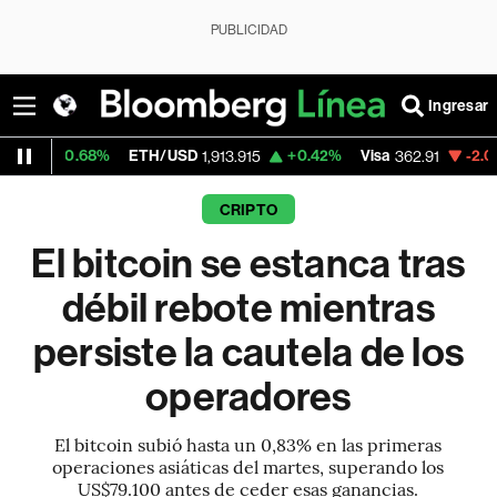
PUBLICIDAD
Ingresar
68%
ETH/USD
+0.42%
Visa
-2.04%
Mercad
1,913.915
362.91
CRIPTO
El bitcoin se estanca tras
débil rebote mientras
persiste la cautela de los
operadores
El bitcoin subió hasta un 0,83% en las primeras
operaciones asiáticas del martes, superando los
US$79.100 antes de ceder esas ganancias.