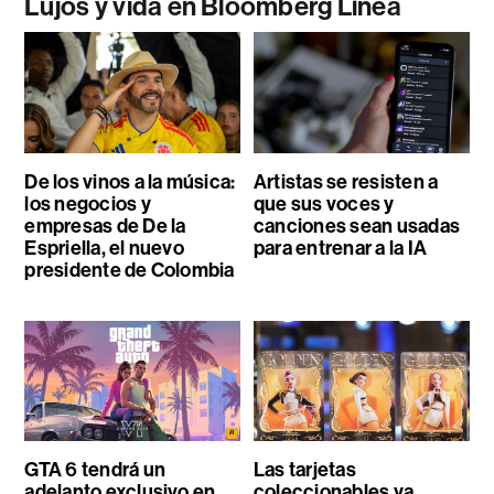
Lujos y vida en Bloomberg Línea
De los vinos a la música:
Artistas se resisten a
los negocios y
que sus voces y
empresas de De la
canciones sean usadas
Espriella, el nuevo
para entrenar a la IA
presidente de Colombia
GTA 6 tendrá un
Las tarjetas
adelanto exclusivo en
coleccionables ya