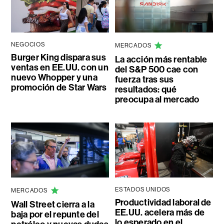
NEGOCIOS
MERCADOS
Burger King dispara sus
La acción más rentable
ventas en EE.UU. con un
del S&P 500 cae con
nuevo Whopper y una
fuerza tras sus
promoción de Star Wars
resultados: qué
preocupa al mercado
ESTADOS UNIDOS
MERCADOS
Productividad laboral de
Wall Street cierra a la
EE.UU. acelera más de
baja por el repunte del
lo esperado en el