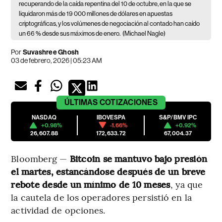
recuperando de la caída repentina del 10 de octubre, en la que se
liquidaron más de 19 000 millones de dólares en apuestas
criptográficas, y los volúmenes de negociación al contado han caído
un 66 % desde sus máximos de enero.
(Michael Nagle)
Por
Suvashree Ghosh
03 de febrero, 2026 | 05:23 AM
ÚLTIMAS
COTIZACIONES
NASDAQ
IBOVESPA
S&P/BMV IPC
+0.98%
-1.66%
+0.92%
26,607.88
172,633.72
67,004.37
Bloomberg —
Bitcoin se mantuvo bajo presión
el martes, estancándose después de un breve
rebote desde un mínimo de 10 meses
, ya que
la cautela de los operadores persistió en la
actividad de opciones.