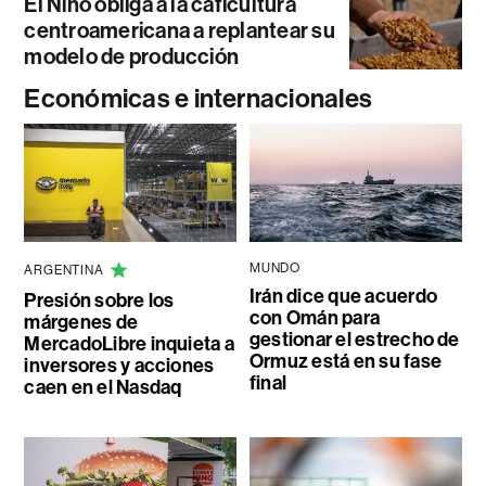
El Niño obliga a la caficultura
centroamericana a replantear su
modelo de producción
Económicas e internacionales
MUNDO
ARGENTINA
Irán dice que acuerdo
Presión sobre los
con Omán para
márgenes de
gestionar el estrecho de
MercadoLibre inquieta a
Ormuz está en su fase
inversores y acciones
final
caen en el Nasdaq