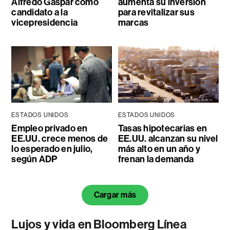
Alfredo Gaspar como
aumenta su inversión
candidato a la
para revitalizar sus
vicepresidencia
marcas
ESTADOS UNIDOS
ESTADOS UNIDOS
Empleo privado en
Tasas hipotecarias en
EE.UU. crece menos de
EE.UU. alcanzan su nivel
lo esperado en julio,
más alto en un año y
según ADP
frenan la demanda
Cargar más
Lujos y vida en Bloomberg Línea