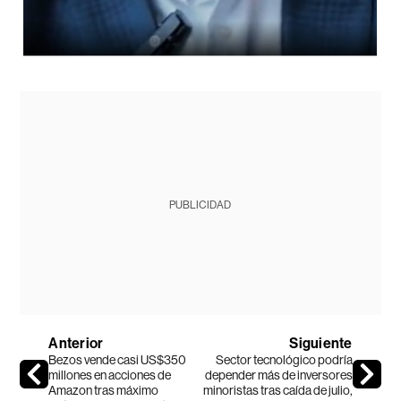
PUBLICIDAD
Anterior
Siguiente
Bezos vende casi US$350
Sector tecnológico podría
millones en acciones de
depender más de inversores
Amazon tras máximo
minoristas tras caída de julio,