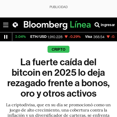
PUBLICIDAD
Ingresar
%
ETH/USD
-0.29%
Visa
-0.28%
Mercado
1,910.228
368.54
CRIPTO
La fuerte caída del
bitcoin en 2025 lo deja
rezagado frente a bonos,
oro y otros activos
La criptodivisa, que en su día se promocionó como un
juego de alto crecimiento, una cobertura contra la
inflación y un diversificador de carteras, se enfrenta