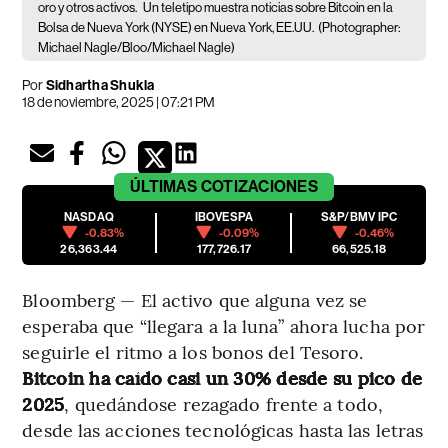
oro y otros activos.
Un teletipo muestra noticias sobre Bitcoin en la
Bolsa de Nueva York (NYSE) en Nueva York, EE.UU.
(Photographer:
Michael Nagle/Bloo/Michael Nagle)
Por
Sidhartha Shukla
18 de noviembre, 2025 | 07:21 PM
ÚLTIMAS
COTIZACIONES
NASDAQ
IBOVESPA
S&P/BMV IPC
-0.83%
-0.09%
-0.46%
26,363.44
177,726.17
66,525.18
Bloomberg — El activo que alguna vez se
esperaba que “llegara a la luna” ahora lucha por
seguirle el ritmo a los bonos del Tesoro.
Bitcoin ha caído casi un 30% desde su pico de
2025
, quedándose rezagado frente a todo,
desde las acciones tecnológicas hasta las letras