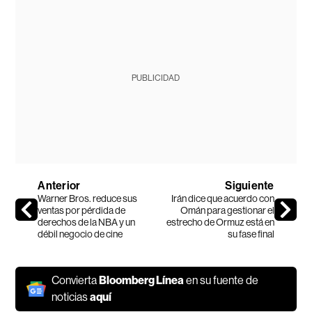
PUBLICIDAD
Anterior
Siguiente
Warner Bros. reduce sus
Irán dice que acuerdo con
ventas por pérdida de
Omán para gestionar el
derechos de la NBA y un
estrecho de Ormuz está en
débil negocio de cine
su fase final
Convierta
Bloomberg Línea
en su fuente de
noticias
aquí