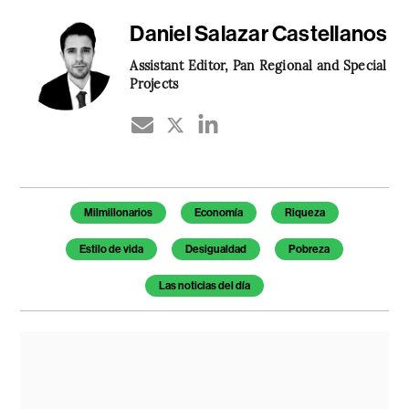
Daniel Salazar Castellanos
Assistant Editor, Pan Regional and Special
Projects
Temas de este artículo
Milmillonarios
Economía
Riqueza
Estilo de vida
Desigualdad
Pobreza
Las noticias del día