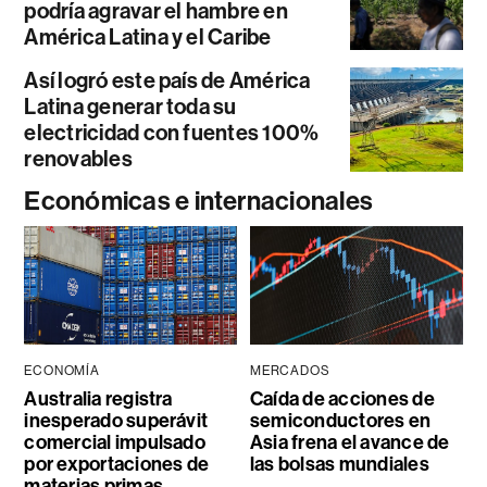
podría agravar el hambre en
América Latina y el Caribe
Así logró este país de América
Latina generar toda su
electricidad con fuentes 100%
renovables
Económicas e internacionales
ECONOMÍA
MERCADOS
Australia registra
Caída de acciones de
inesperado superávit
semiconductores en
comercial impulsado
Asia frena el avance de
por exportaciones de
las bolsas mundiales
materias primas