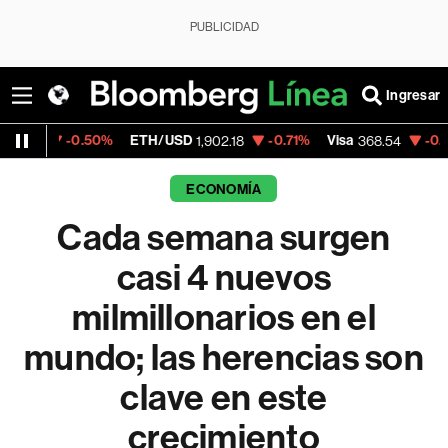
PUBLICIDAD
Ingresar
.50%
ETH/USD
-0.71%
Visa
-0.28%
Mercad
1,902.18
368.54
ECONOMÍA
Cada semana surgen
casi 4 nuevos
milmillonarios en el
mundo; las herencias son
clave en este
crecimiento