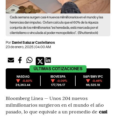
Cada semana surgen casi 4 nuevos milmillonarios en el mundo y las
herencias dan impulso.
Oxfam calcula que el 60% de la riqueza
conjunta de los milmillonarios “es heredada, está marcada por el
clientelismo o vinculada al poder monopolístico”.
(Shutterstock)
Por
Daniel Salazar Castellanos
23 de enero, 2025 | 04:00 AM
ÚLTIMAS
COTIZACIONES
NASDAQ
IBOVESPA
S&P/BMV IPC
-0.83%
-0.09%
-0.46%
26,363.44
177,726.17
66,525.18
Bloomberg Línea — Unos 204 nuevos
milmillonarios surgieron en el mundo el año
pasado, lo que equivale a un promedio de
casi