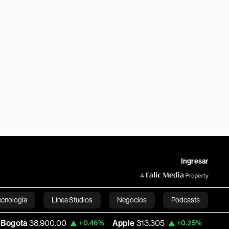
Ingresar
ecnología
Línea Studios
Negocios
Podcasts
0.00
Apple
313.305
USD COP
3,159.60
+0.46%
+0.25%
English