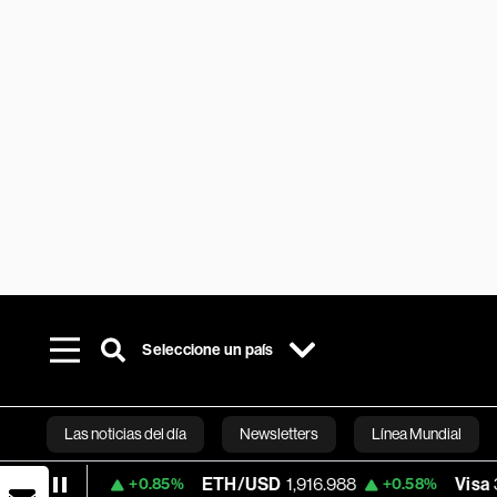
Seleccione un país
Las noticias del día
Newsletters
Línea Mundial
ETH/USD
1,916.988
Visa
362.50
+0.85%
+0.58%
-2.15
Bloomberg 