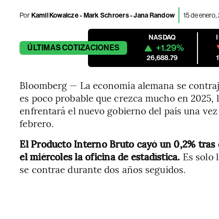
Por
Kamil Kowalcze - Mark Schroers - Jana Randow
15 de enero,
NASDAQ
+1.29%
ÚLTIMAS
COTIZACIONES
26,688.79
Bloomberg — La economía alemana se contraj
es poco probable que crezca mucho en 2025, lo 
enfrentará el nuevo gobierno del país una vez
febrero.
El Producto Interno Bruto cayó un 0,2% tra
el miércoles la oficina de estadística.
Es solo 
se contrae durante dos años seguidos.