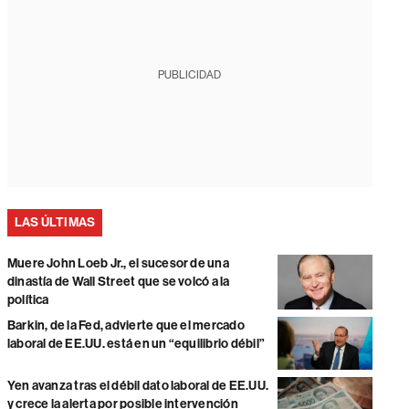
PUBLICIDAD
LAS ÚLTIMAS
Muere John Loeb Jr., el sucesor de una
dinastía de Wall Street que se volcó a la
política
Barkin, de la Fed, advierte que el mercado
laboral de EE.UU. está en un “equilibrio débil”
Yen avanza tras el débil dato laboral de EE.UU.
y crece la alerta por posible intervención