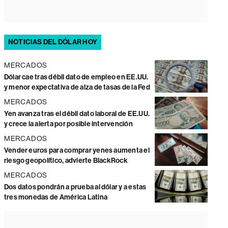
NOTICIAS DEL DÓLAR HOY
MERCADOS
Dólar cae tras débil dato de empleo en EE.UU.
y menor expectativa de alza de tasas de la Fed
MERCADOS
Yen avanza tras el débil dato laboral de EE.UU.
y crece la alerta por posible intervención
MERCADOS
Vender euros para comprar yenes aumenta el
riesgo geopolítico, advierte BlackRock
MERCADOS
Dos datos pondrán a prueba al dólar y a estas
tres monedas de América Latina