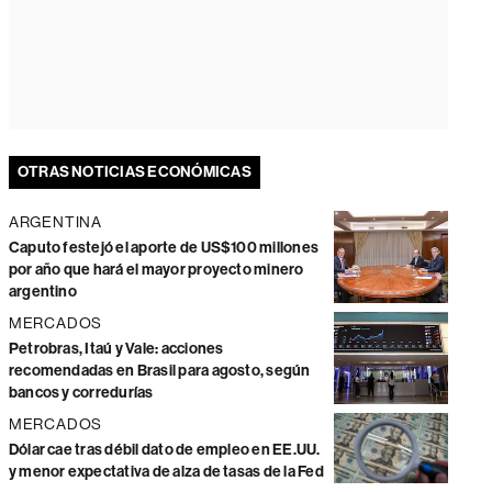
OTRAS NOTICIAS ECONÓMICAS
ARGENTINA
Caputo festejó el aporte de US$100 millones
por año que hará el mayor proyecto minero
argentino
MERCADOS
Petrobras, Itaú y Vale: acciones
recomendadas en Brasil para agosto, según
bancos y corredurías
MERCADOS
Dólar cae tras débil dato de empleo en EE.UU.
y menor expectativa de alza de tasas de la Fed