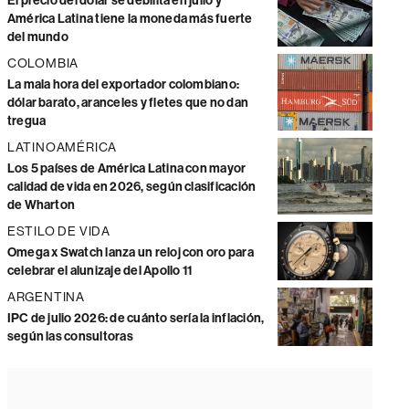
El precio del dólar se debilita en julio y
América Latina tiene la moneda más fuerte
del mundo
COLOMBIA
La mala hora del exportador colombiano:
dólar barato, aranceles y fletes que no dan
tregua
LATINOAMÉRICA
Los 5 países de América Latina con mayor
calidad de vida en 2026, según clasificación
de Wharton
ESTILO DE VIDA
Omega x Swatch lanza un reloj con oro para
celebrar el alunizaje del Apollo 11
ARGENTINA
IPC de julio 2026: de cuánto sería la inflación,
según las consultoras