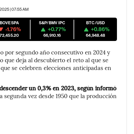
 2025 | 07:55 AM
IBOVESPA
S&P/BMV IPC
BTC/USD
-1.76%
+0.77%
+0.86%
172,455.20
66,910.16
64,948.48
o por segundo año consecutivo en 2024 y
que deja al descubierto el reto al que se
 que se celebren elecciones anticipadas en
s descender un 0,3% en 2023, según informó
la segunda vez desde 1950 que la producción