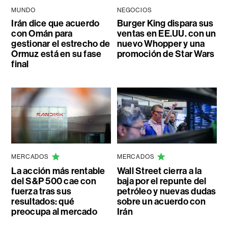
MUNDO
NEGOCIOS
Irán dice que acuerdo
Burger King dispara sus
con Omán para
ventas en EE.UU. con un
gestionar el estrecho de
nuevo Whopper y una
Ormuz está en su fase
promoción de Star Wars
final
MERCADOS
MERCADOS
La acción más rentable
Wall Street cierra a la
del S&P 500 cae con
baja por el repunte del
fuerza tras sus
petróleo y nuevas dudas
resultados: qué
sobre un acuerdo con
preocupa al mercado
Irán