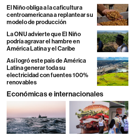
El Niño obliga a la caficultura
centroamericana a replantear su
modelo de producción
La ONU advierte que El Niño
podría agravar el hambre en
América Latina y el Caribe
Así logró este país de América
Latina generar toda su
electricidad con fuentes 100%
renovables
Económicas e internacionales