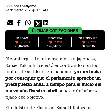
Por
Erica Yokoyama
24 de marzo, 2026 | 01:49 AM
ÚLTIMAS
COTIZACIONES
NASDAQ
IBOVESPA
S&P/BMV IPC
-0.06%
-1.23%
-0.19%
26,348.35
175,546.36
66,396.15
Bloomberg — La primera ministra japonesa,
Sanae Takaichi, se está encontrando con los
límites de su histórico mandato,
ya que lucha
por conseguir que el parlamento apruebe un
presupuesto anual a tiempo para el inicio del
nuevo año fiscal en abril
, a pesar de haberse
fijado ese objetivo.
El ministro de Finanzas, Satsuki Katayama,