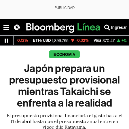
PUBLICIDAD
Ingresar
2%
ETH/USD
-0.32%
Visa
+0.52%
Mercad
1,899.765
370.47
ECONOMÍA
Japón prepara un
presupuesto provisional
mientras Takaichi se
enfrenta a la realidad
El presupuesto provisional financiaría el gasto hasta el
11 de abril hasta que el presupuesto anual entre en
vigor, dijo Katayama.