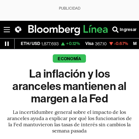
PUBLICIDAD
Ingresar
H/USD
+0.12%
Visa
-0.67%
MercadoLibre
1,877.693
367.10
1
ECONOMÍA
La inflación y los
aranceles mantienen al
margen a la Fed
La incertidumbre general sobre el impacto de los
aranceles ayuda a explicar por qué los funcionarios de
la Fed mantuvieron las tasas de interés sin cambios la
semana pasada