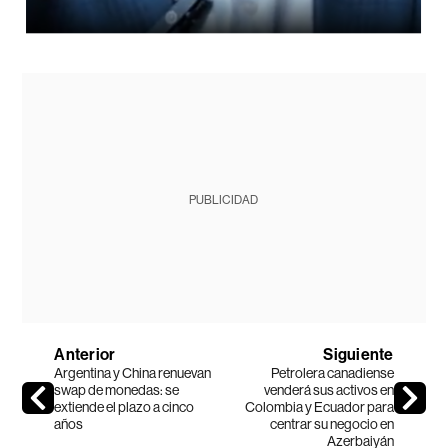
PUBLICIDAD
Anterior
Siguiente
Argentina y China renuevan
Petrolera canadiense
swap de monedas: se
venderá sus activos en
extiende el plazo a cinco
Colombia y Ecuador para
años
centrar su negocio en
Azerbaiyán