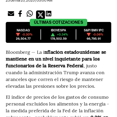
23 de marzo, 2025 | 05:00 AM
ÚLTIMAS
COTIZACIONES
NASDAQ
IBOVESPA
S&P/BMV IPC
-0.30%
+0.34%
-0.06%
26,504.77
178,502.59
66,795.91
Bloomberg — La i
nflación estadounidense se
mantiene en un nivel inquietante para los
funcionarios de la Reserva Federal
, justo
cuando la administración Trump avanza con
aranceles que corren el riesgo de mantener
elevadas las presiones sobre los precios.
El índice de precios de los gastos de consumo
personal excluidos los alimentos y la energía -
la medida preferida de la Fed de la inflación