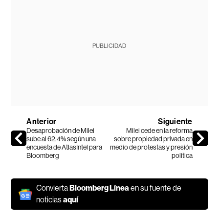
PUBLICIDAD
Anterior
Siguiente
Desaprobación de Milei
Milei cede en la reforma
sube al 62,4% según una
sobre propiedad privada en
encuesta de AtlasIntel para
medio de protestas y presión
Bloomberg
política
Convierta
Bloomberg Línea
en su fuente de
noticias
aquí