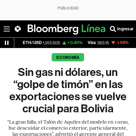
PUBLICIDAD
Ingresar
TH/USD
+0.40%
Visa
-1.98%
MercadoLibre
1,913.505
363.15
1
ECONOMÍA
Sin gas ni dólares, un
“golpe de timón” en las
exportaciones se vuelve
crucial para Bolivia
“La gran falla, el Talón de Aquiles del modelo en curso,
fue descuidar el comercio exterior, particularmente,
las exportaciones”, advirtió el gerente general del