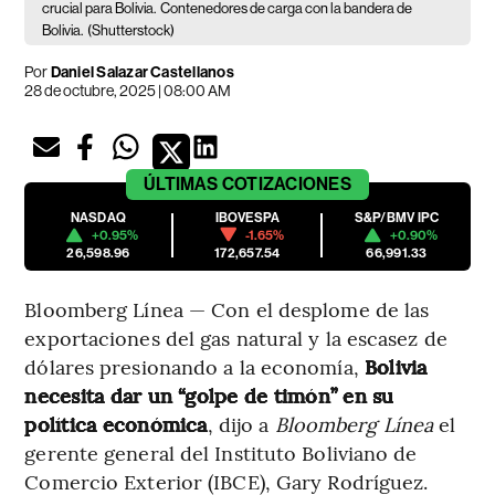
crucial para Bolivia.
Contenedores de carga con la bandera de
Bolivia.
(Shutterstock)
Por
Daniel Salazar Castellanos
28 de octubre, 2025 | 08:00 AM
ÚLTIMAS
COTIZACIONES
NASDAQ
IBOVESPA
S&P/BMV IPC
+0.95%
-1.65%
+0.90%
26,598.96
172,657.54
66,991.33
Bloomberg Línea — Con el desplome de las
exportaciones del gas natural y la escasez de
dólares presionando a la economía,
Bolivia
necesita dar un “golpe de timón” en su
política económica
, dijo a
Bloomberg Línea
el
gerente general del Instituto Boliviano de
Comercio Exterior (IBCE), Gary Rodríguez.