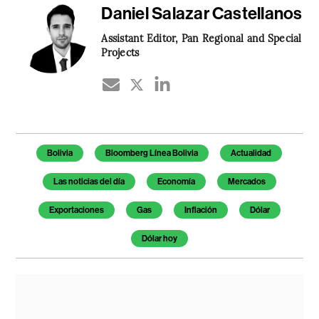
Daniel Salazar Castellanos
Assistant Editor, Pan Regional and Special
Projects
Temas de este artículo
Bolivia
Bloomberg Línea Bolivia
Actualidad
Las noticias del día
Economía
Mercados
Exportaciones
Gas
Inflación
Dólar
Dólar hoy