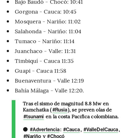
Bajo Baudó - Chocó: 10:41
Gorgona - Cauca: 10:45
Mosquera - Nariño: 11:02
Salahonda - Nariño: 11:04
Tumaco - Nariño: 11:14
Juanchaco - Valle: 11:31
Timbiquí - Cauca 11:35
Guapi - Cauca 11:58
Buenaventura - Valle 12:19
Bahía Málaga - Valle 12:20.
Tras el sismo de magnitud 8.8 Mw en
Kamchatka (
), se prevén olas de
#Rusia
en la costa Pacífica colombiana.
#tsunami
🟠
:
,
,
#Advertencia
#Cauca
#ValleDelCauca
y
#Nariño
#Chocó