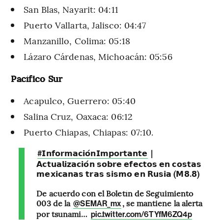
San Blas, Nayarit: 04:11
Puerto Vallarta, Jalisco: 04:47
Manzanillo, Colima: 05:18
Lázaro Cárdenas, Michoacán: 05:56
Pacífico Sur
Acapulco, Guerrero: 05:40
Salina Cruz, Oaxaca: 06:12
Puerto Chiapas, Chiapas: 07:10.
|
#𝗜𝗻𝗳𝗼𝗿𝗺𝗮𝗰𝗶𝗼́𝗻𝗜𝗺𝗽𝗼𝗿𝘁𝗮𝗻𝘁𝗲
𝗔𝗰𝘁𝘂𝗮𝗹𝗶𝘇𝗮𝗰𝗶𝗼́𝗻 𝘀𝗼𝗯𝗿𝗲 𝗲𝗳𝗲𝗰𝘁𝗼𝘀 𝗲𝗻 𝗰𝗼𝘀𝘁𝗮𝘀
𝗺𝗲𝘅𝗶𝗰𝗮𝗻𝗮𝘀 𝘁𝗿𝗮𝘀 𝘀𝗶𝘀𝗺𝗼 𝗲𝗻 𝗥𝘂𝘀𝗶𝗮 (𝗠𝟴.𝟴)
De acuerdo con el Boletín de Seguimiento
003 de la
, se mantiene la alerta
@SEMAR_mx
por tsunami…
pic.twitter.com/6TYfM6ZQ4p