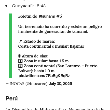
Guayaquil: 15:48.
Boletín de
#5
#tsunami
Un terremoto ha ocurrido y existe un peligro
inminente de generación de tsunami.
📍 Estado de marea:
Costa continental e insular: Bajamar
🌐 Altura de olas:
1️⃣ Zona insular: hasta 1.5 m
2️⃣ Zona continental (San Lorenzo – Puerto
Bolívar): hasta 1.0 m.
pic.twitter.com/ZRuBgKRqRz
— INOCAR (@inocarec)
July 30, 2025
Perú
La Dirección de Hidrografía y Navegación de la