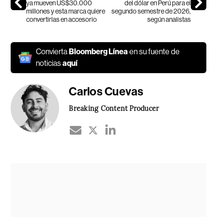
ya mueven US$30.000
del dólar en Perú para el
millones y esta marca quiere
segundo semestre de 2026,
convertirlas en accesorio
según analistas
Convierta
Bloomberg Línea
en su fuente de
noticias
aquí
Carlos Cuevas
Breaking Content Producer