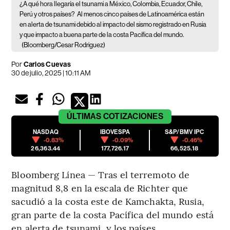
¿A qué hora llegaría el tsunami a México, Colombia, Ecuador, Chile,
Perú y otros países?
Al menos cinco países de Latinoamérica están
en alerta de tsunami debido al impacto del sismo registrado en Rusia
y que impacto a buena parte de la costa Pacífica del mundo.
(Bloomberg/Cesar Rodriguez)
Por
Carlos Cuevas
30 de julio, 2025 | 10:11 AM
ÚLTIMAS
COTIZACIONES
NASDAQ
IBOVESPA
S&P/BMV IPC
-0.83%
-0.09%
-0.46%
26,363.44
177,726.17
66,525.18
Bloomberg Línea — Tras el terremoto de
magnitud 8,8 en la escala de Richter que
sacudió a la costa este de Kamchakta, Rusia,
gran parte de la costa Pacífica del mundo está
en alerta de tsunami, y los países