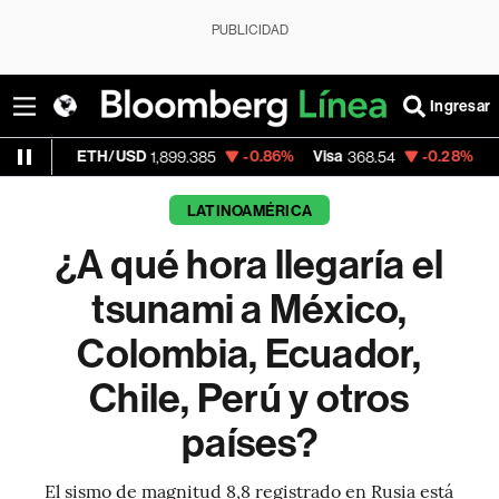
PUBLICIDAD
Ingresar
ETH/USD
-0.86%
Visa
-0.28%
MercadoLibr
1,899.385
368.54
LATINOAMÉRICA
¿A qué hora llegaría el
tsunami a México,
Colombia, Ecuador,
Chile, Perú y otros
países?
El sismo de magnitud 8,8 registrado en Rusia está