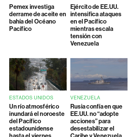
Pemex investiga
Ejército de EE.UU.
derrame de aceite en
intensifica ataques
bahía del Océano
en el Pacífico
Pacífico
mientras escala
tensión con
Venezuela
ESTADOS UNIDOS
VENEZUELA
Un río atmosférico
Rusia confía en que
inundará el noroeste
EE.UU. no “adopte
del Pacífico
acciones” para
estadounidense
desestabilizar el
hasta el viernes
Caribe y Venezuela