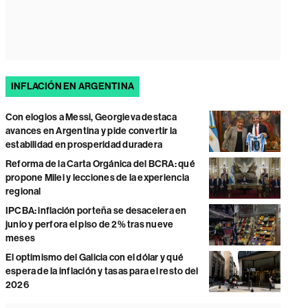
INFLACIÓN EN ARGENTINA
Con elogios a Messi, Georgieva destaca
avances en Argentina y pide convertir la
estabilidad en prosperidad duradera
Reforma de la Carta Orgánica del BCRA: qué
propone Milei y lecciones de la experiencia
regional
IPCBA: inflación porteña se desacelera en
junio y perfora el piso de 2% tras nueve
meses
El optimismo del Galicia con el dólar y qué
espera de la inflación y tasas para el resto del
2026