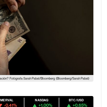
lación?
Fotógrafa: Sarah Pabst/Bloomberg
(Bloomberg/Sarah Pabst)
MERVAL
NASDAQ
BTC/USD
-0.41%
+1.00%
+0.65%