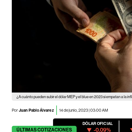
¿A cuánto pueden subir el dólar MEP y el blue en 2023 si empatan a la inf
Por
Juan Pablo Álvarez
14 de junio, 2023 | 03:00 AM
DÓLAR OFICIAL
-0.09%
ÚLTIMAS
COTIZACIONES