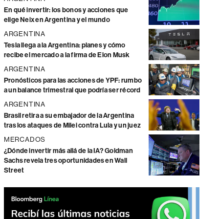
En qué invertir: los bonos y acciones que
elige Neix en Argentina y el mundo
ARGENTINA
Tesla llega a la Argentina: planes y cómo
recibe el mercado a la firma de Elon Musk
ARGENTINA
Pronósticos para las acciones de YPF: rumbo
a un balance trimestral que podría ser récord
ARGENTINA
Brasil retira a su embajador de la Argentina
tras los ataques de Milei contra Lula y un juez
MERCADOS
¿Dónde invertir más allá de la IA? Goldman
Sachs revela tres oportunidades en Wall
Street