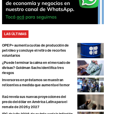
LAS ÚLTIMAS
OPEP+ aumenta cuotas de producción de
petróleo y concluye el retiro de recortes
voluntarios
¿Puede terminar la calma en el mercado de
divisas? Goldman Sachs identifica tres
riesgos
Inversores en préstamos se muestran
reticentes a medida que aumenta el temor
Itaú revela sus nuevas proyecciones del
precio del dólar en América Latina para el
remate de 2026 y 2027