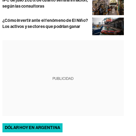
IPC de julio 2026: de cuánto sería la inflación,
según las consultoras
¿Cómo invertir ante el fenómeno de El Niño?
Los activos y sectores que podrían ganar
PUBLICIDAD
DÓLAR HOY EN ARGENTINA