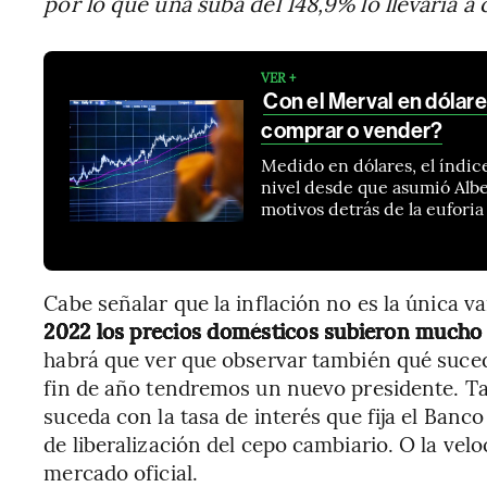
por lo que una suba del 148,9% lo llevaría a
VER +
Con el Merval en dólar
comprar o vender?
Medido en dólares, el índic
nivel desde que asumió Albe
motivos detrás de la euforia
Cabe señalar que la inflación no es la única va
2022 los precios domésticos subieron mucho m
habrá que ver que observar también qué sucede
fin de año tendremos un nuevo presidente. T
suceda con la tasa de interés que fija el Banc
de liberalización del cepo cambiario. O la velo
mercado oficial.