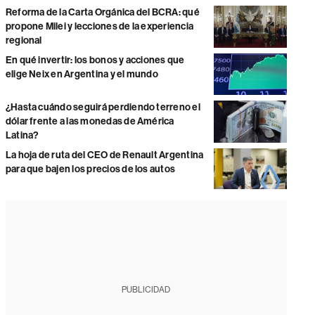
Reforma de la Carta Orgánica del BCRA: qué
propone Milei y lecciones de la experiencia
regional
En qué invertir: los bonos y acciones que
elige Neix en Argentina y el mundo
¿Hasta cuándo seguirá perdiendo terreno el
dólar frente a las monedas de América
Latina?
La hoja de ruta del CEO de Renault Argentina
para que bajen los precios de los autos
PUBLICIDAD