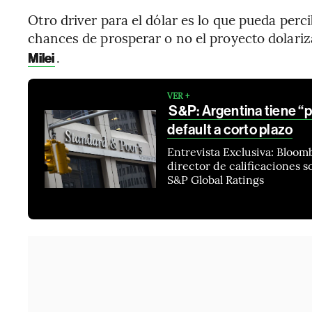
Otro driver para el dólar es lo que pueda perci
chances de prosperar o no el proyecto dolari
.
Milei
VER +
S&P: Argentina tiene “p
default a corto plazo
Entrevista Exclusiva: Bloom
director de calificaciones 
S&P Global Ratings