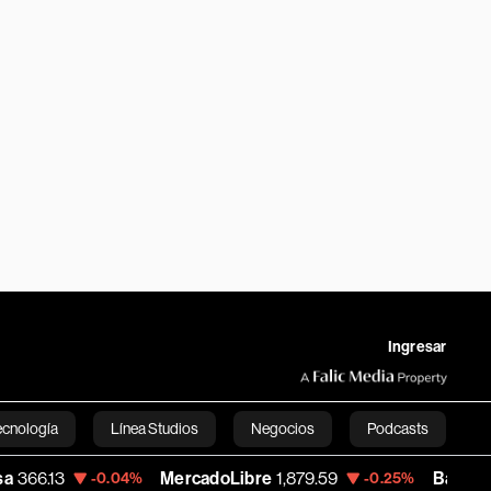
Ingresar
ecnología
Línea Studios
Negocios
Podcasts
MercadoLibre
1,879.59
Banco de Bogot
-0.04%
-0.25%
English