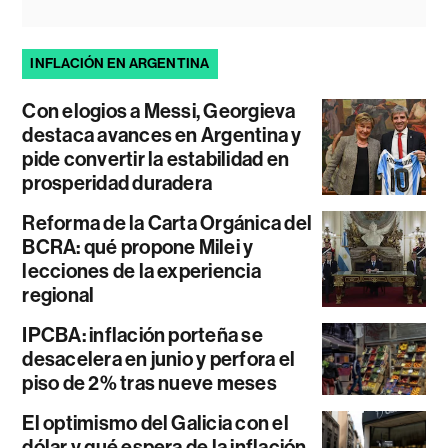
INFLACIÓN EN ARGENTINA
Con elogios a Messi, Georgieva
destaca avances en Argentina y
pide convertir la estabilidad en
prosperidad duradera
Reforma de la Carta Orgánica del
BCRA: qué propone Milei y
lecciones de la experiencia
regional
IPCBA: inflación porteña se
desacelera en junio y perfora el
piso de 2% tras nueve meses
El optimismo del Galicia con el
dólar y qué espera de la inflación