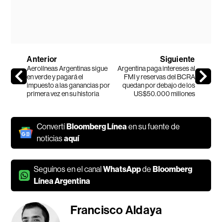
Anterior
Siguiente
Aerolíneas Argentinas sigue
Argentina paga intereses al
en verde y pagará el
FMI y reservas del BCRA
impuesto a las ganancias por
quedan por debajo de los
primera vez en su historia
US$50.000 millones
Convertí
Bloomberg Línea
en su fuente de
noticias
aquí
Seguínos en el canal
WhatsApp
de
Bloomberg
Línea Argentina
Francisco Aldaya