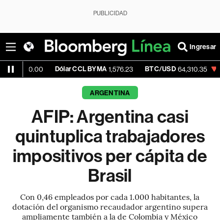
PUBLICIDAD
Ingresar
Dólar CCL BYMA
BTC/USD
-0.13%
E
.00
1,576.23
64,310.35
ARGENTINA
AFIP: Argentina casi
quintuplica trabajadores
impositivos per cápita de
Brasil
Con 0,46 empleados por cada 1.000 habitantes, la
dotación del organismo recaudador argentino supera
ampliamente también a la de Colombia y México