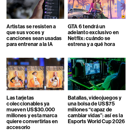
Artistas se resisten a
GTA 6 tendrá un
que sus voces y
adelanto exclusivo en
canciones sean usadas
Netflix: cuándo se
para entrenar a la IA
estrena y a qué hora
Las tarjetas
Batallas, videojuegos y
coleccionables ya
una bolsa de US$75
mueven US$30.000
millones “capaz de
millones y esta marca
cambiar vidas”: así es la
quiere convertirlas en
Esports World Cup 2026
accesorio