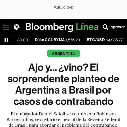
PUBLICIDAD
Ingresar
Dólar CCL BYMA
BTC/USD
+0.84%
.00
1,576.23
64,935.77
ARGENTINA
Ajo y... ¿vino? El
sorprendente planteo de
Argentina a Brasil por
casos de contrabando
El embajador Daniel Scioli se reunió con Robinson
Barreirinhas, secretario especial de la Receita Federal
de Brasil, para abordar el problema del contrabando,