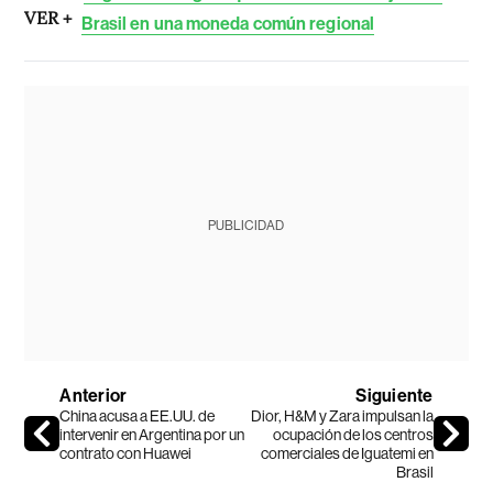
VER +
Brasil en una moneda común regional
PUBLICIDAD
Anterior
Siguiente
China acusa a EE.UU. de
Dior, H&M y Zara impulsan la
intervenir en Argentina por un
ocupación de los centros
contrato con Huawei
comerciales de Iguatemi en
Brasil