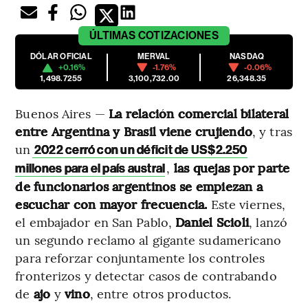
ÚLTIMAS
COTIZACIONES
DÓLAR OFICIAL
MERVAL
NASDAQ
+0.16%
-1.76%
-0.06%
1,498.7255
3,100,732.00
26,348.35
Buenos Aires —
La relación comercial bilateral
entre Argentina y Brasil viene crujiendo
, y tras
un
2022 cerró con un déficit de US$2.250
,
las quejas por parte
millones para el país austral
de funcionarios argentinos se empiezan a
escuchar con mayor frecuencia.
Este viernes,
el embajador en San Pablo,
Daniel Scioli
, lanzó
un segundo reclamo al gigante sudamericano
para reforzar conjuntamente los controles
fronterizos y detectar casos de contrabando
de
ajo
y
vino
, entre otros productos.