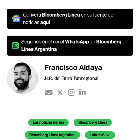
Convertí
Bloomberg Línea
en su fuente de
noticias
aquí
Seguínos en el canal
WhatsApp
de
Bloomberg
Línea Argentina
Francisco Aldaya
Jefé del Buró Panregional
Temas de este artículo
Las noticias del día
Bloomberg Línea
Bloomberg Línea Argentina
Lula da Silva