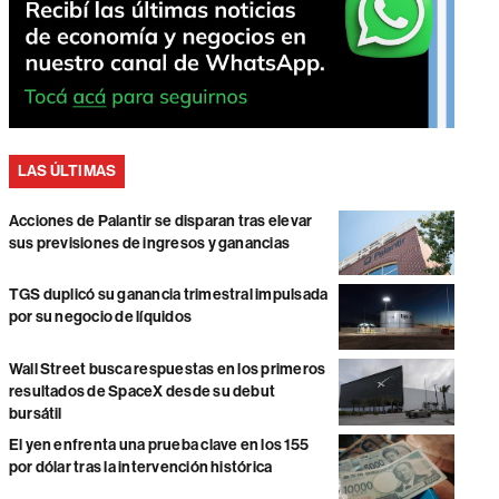
LAS ÚLTIMAS
Acciones de Palantir se disparan tras elevar
sus previsiones de ingresos y ganancias
TGS duplicó su ganancia trimestral impulsada
por su negocio de líquidos
Wall Street busca respuestas en los primeros
resultados de SpaceX desde su debut
bursátil
El yen enfrenta una prueba clave en los 155
por dólar tras la intervención histórica