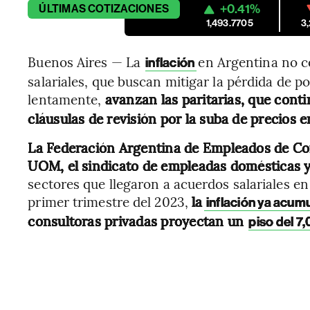
+0.41%
ÚLTIMAS
COTIZACIONES
1,493.7705
3
Buenos Aires — La
en Argentina no c
inflación
salariales, que buscan mitigar la pérdida de p
lentamente,
avanzan las paritarias, que cont
cláusulas de revisión por la suba de precios en
La Federación Argentina de Empleados de Co
UOM, el sindicato de empleadas domésticas y
sectores que llegaron a acuerdos salariales e
primer trimestre del 2023,
la
inflación ya acum
consultoras privadas proyectan un
piso del 7