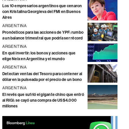
Los 10 empresarios argentinos que cenaron
con Kristalina Georgieva del FMI en Buenos
Aires
ARGENTINA
Pronósticos para las acciones de YPF: rumbo
a un balance trimestral que podría ser récord
ARGENTINA
En qué invertir: los bonos y acciones que
elige Neix en Argentina y el mundo
ARGENTINA
Detectan ventas del Tesoro para contener al
dólar en la pulseada por el precio de un bono
ARGENTINA
El revés que sufrió el gigante chino que entró
al RIGI: se cayó una compra de US$4.000
millones