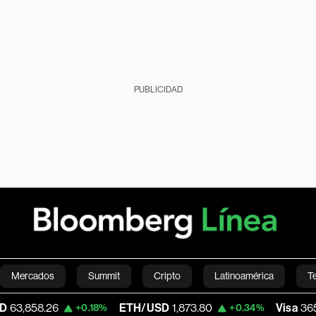
PUBLICIDAD
Mercados
Summit
Cripto
Latinoamérica
T
ETH/USD
1,873.80
Visa
365.67
+0.18%
+0.34%
-0.13
Green
Economía
Estilo de vida
Mundo
Videos