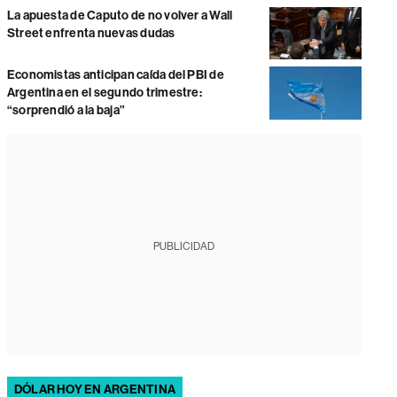
La apuesta de Caputo de no volver a Wall
Street enfrenta nuevas dudas
Economistas anticipan caída del PBI de
Argentina en el segundo trimestre:
“sorprendió a la baja”
PUBLICIDAD
DÓLAR HOY EN ARGENTINA