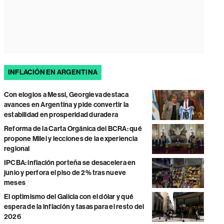
INFLACIÓN EN ARGENTINA
Con elogios a Messi, Georgieva destaca
avances en Argentina y pide convertir la
estabilidad en prosperidad duradera
Reforma de la Carta Orgánica del BCRA: qué
propone Milei y lecciones de la experiencia
regional
IPCBA: inflación porteña se desacelera en
junio y perfora el piso de 2% tras nueve
meses
El optimismo del Galicia con el dólar y qué
espera de la inflación y tasas para el resto del
2026