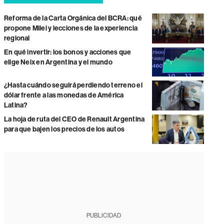
Reforma de la Carta Orgánica del BCRA: qué
propone Milei y lecciones de la experiencia
regional
En qué invertir: los bonos y acciones que
elige Neix en Argentina y el mundo
¿Hasta cuándo seguirá perdiendo terreno el
dólar frente a las monedas de América
Latina?
La hoja de ruta del CEO de Renault Argentina
para que bajen los precios de los autos
PUBLICIDAD