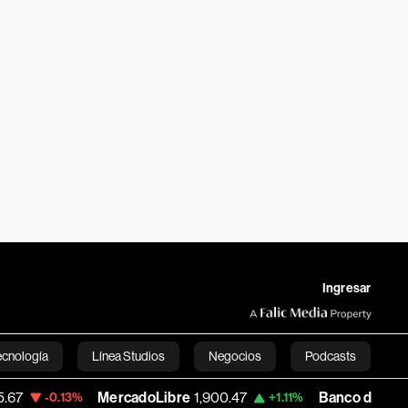
Ingresar
ecnología
Línea Studios
Negocios
Podcasts
MercadoLibre
1,900.47
Banco de Bogota
38,800.
%
+1.11%
English