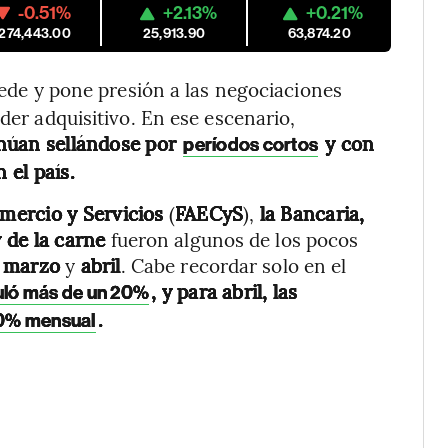
-0.51%
+2.13%
+0.21%
,274,443.00
25,913.90
63,874.20
ede y pone presión a las negociaciones
oder adquisitivo. En ese escenario,
inúan sellándose por
y con
períodos cortos
 el país.
mercio y Servicios
(
FAECyS
),
la Bancaria,
 de la carne
fueron algunos de los pocos
n
marzo
y
abril
. Cabe recordar solo en el
, y para abril, las
uló más de un 20%
.
,0% mensual