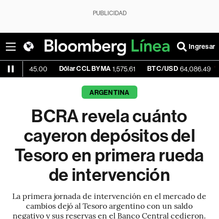
PUBLICIDAD
Ingresar
Dólar CCL BYMA
BTC/USD
-0.33%
45.00
1,575.61
64,086.49
ARGENTINA
BCRA revela cuánto
cayeron depósitos del
Tesoro en primera rueda
de intervención
La primera jornada de intervención en el mercado de
cambios dejó al Tesoro argentino con un saldo
negativo y sus reservas en el Banco Central cedieron.