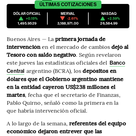
ÚLTIMAS
COTIZACIONES
DÓLAR OFICIAL
MERVAL
NASDAQ
+0.15%
-2.61%
+2.59%
1,495.9529
3,188,971.00
26,584.99
Buenos Aires — La
primera jornada de
intervención
en el mercado de cambios
dejó al
Tesoro con saldo negativo
. Según revelaron
este jueves las estadísticas oficiales del
Banco
argentino (BCRA), los
depósitos en
Central
dólares que el Gobierno argentino mantiene
en la entidad cayeron US$238 millones el
martes
, fecha que el secretario de Finanzas,
Pablo Quirno, señaló como la primera en la
que habría intervención oficial.
A lo largo de la semana,
referentes del equipo
económico dejaron entrever que las