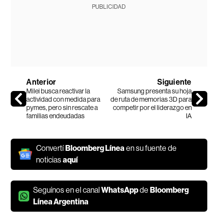
PUBLICIDAD
Anterior
Siguiente
Milei busca reactivar la
Samsung presenta su hoja
actividad con medida para
de ruta de memorias 3D para
pymes, pero sin rescate a
competir por el liderazgo en
familias endeudadas
IA
Convertí
Bloomberg Línea
en su fuente de
noticias
aquí
Seguínos en el canal
WhatsApp
de
Bloomberg
Línea Argentina