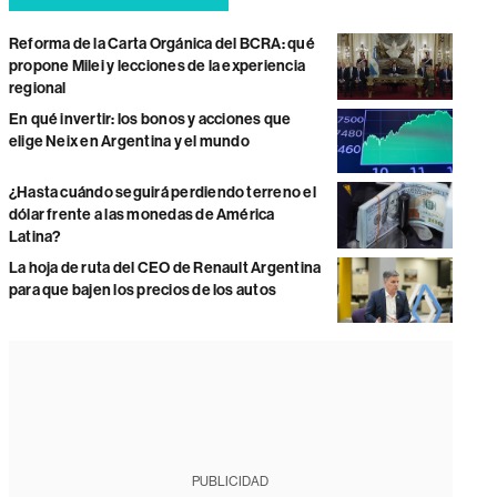
Reforma de la Carta Orgánica del BCRA: qué
propone Milei y lecciones de la experiencia
regional
En qué invertir: los bonos y acciones que
elige Neix en Argentina y el mundo
¿Hasta cuándo seguirá perdiendo terreno el
dólar frente a las monedas de América
Latina?
La hoja de ruta del CEO de Renault Argentina
para que bajen los precios de los autos
PUBLICIDAD