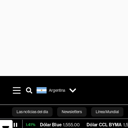
Argentina
Las noticias del día
Newsletters
Línea Mundial
Dólar Blue
1,555.00
Dólar CCL BYMA
1,580.59
+0.41%
Bloomberg 