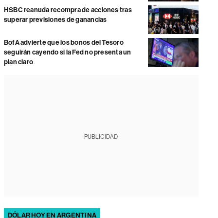
HSBC reanuda recompra de acciones tras
superar previsiones de ganancias
BofA advierte que los bonos del Tesoro
seguirán cayendo si la Fed no presenta un
plan claro
PUBLICIDAD
DÓLAR HOY EN ARGENTINA