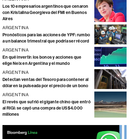
Los 10 empresarios argentinos que cenaron
con Kristalina Georgieva del FMI en Buenos
Aires
ARGENTINA
Pronósticos para las acciones de YPF: rumbo
a un balance trimestral que podría ser récord
ARGENTINA
En qué invertir: los bonos y acciones que
elige Neix en Argentina y el mundo
ARGENTINA
Detectan ventas del Tesoro para contener al
dólar en la pulseada por el precio de un bono
ARGENTINA
El revés que sufrió el gigante chino que entró
al RIGI: se cayó una compra de US$4.000
millones