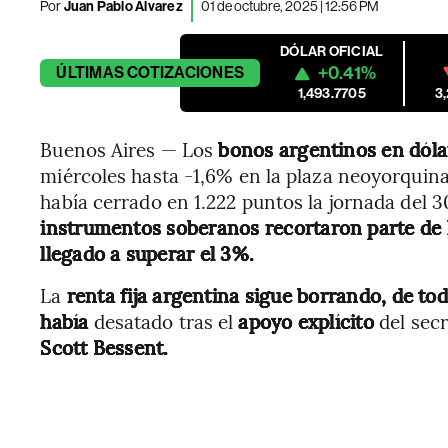
Por
Juan Pablo Álvarez
01 de octubre, 2025 | 12:56 PM
DÓLAR OFICIAL
+0.41%
ÚLTIMAS
COTIZACIONES
1,493.7705
3
Buenos Aires — Los
bonos argentinos en dóla
miércoles hasta -1,6% en la plaza neoyorquin
había cerrado en 1.222 puntos la jornada del 3
instrumentos soberanos recortaron parte de l
llegado a superar el 3%.
La
renta fija argentina sigue borrando, de to
había
desatado tras el
apoyo explícito
del sec
Scott Bessent.