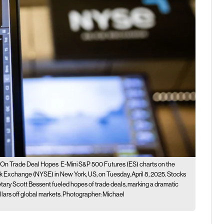
2 On Trade Deal Hopes
E-Mini S&P 500 Futures (ES) charts on the
 Exchange (NYSE) in New York, US, on Tuesday, April 8, 2025. Stocks
etary Scott Bessent fueled hopes of trade deals, marking a dramatic
 dollars off global markets. Photographer: Michael