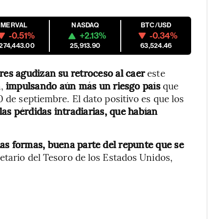
MERVAL
NASDAQ
BTC/USD
-0.51%
+2.13%
-0.34%
,274,443.00
25,913.90
63,524.46
res agudizan su retroceso al caer
este
a,
impulsando aún más un riesgo país
que
0 de septiembre. El dato positivo es que los
as pérdidas intradiarias, que habían
das formas, buena parte del repunte que se
retario del Tesoro de los Estados Unidos,