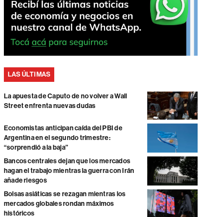
LAS ÚLTIMAS
La apuesta de Caputo de no volver a Wall
Street enfrenta nuevas dudas
Economistas anticipan caída del PBI de
Argentina en el segundo trimestre:
“sorprendió a la baja”
Bancos centrales dejan que los mercados
hagan el trabajo mientras la guerra con Irán
añade riesgos
Bolsas asiáticas se rezagan mientras los
mercados globales rondan máximos
históricos