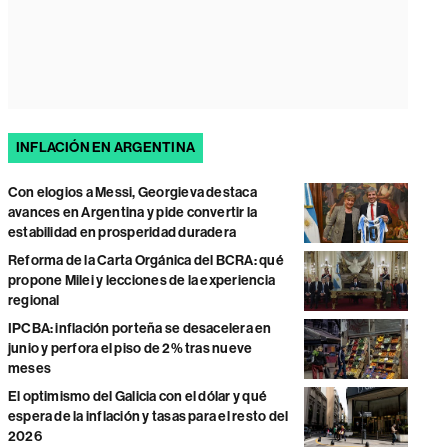
INFLACIÓN EN ARGENTINA
Con elogios a Messi, Georgieva destaca
avances en Argentina y pide convertir la
estabilidad en prosperidad duradera
Reforma de la Carta Orgánica del BCRA: qué
propone Milei y lecciones de la experiencia
regional
IPCBA: inflación porteña se desacelera en
junio y perfora el piso de 2% tras nueve
meses
El optimismo del Galicia con el dólar y qué
espera de la inflación y tasas para el resto del
2026