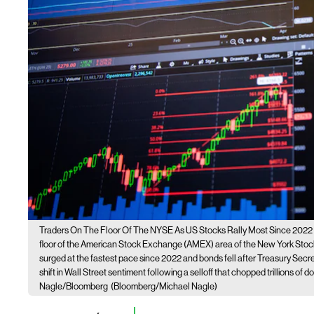
Traders On The Floor Of The NYSE As US Stocks Rally Most Since 202
floor of the American Stock Exchange (AMEX) area of the New York Stock
surged at the fastest pace since 2022 and bonds fell after Treasury Secr
shift in Wall Street sentiment following a selloff that chopped trillions of
Nagle/Bloomberg
(Bloomberg/Michael Nagle)