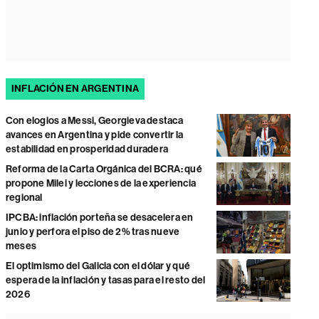
INFLACIÓN EN ARGENTINA
Con elogios a Messi, Georgieva destaca
avances en Argentina y pide convertir la
estabilidad en prosperidad duradera
Reforma de la Carta Orgánica del BCRA: qué
propone Milei y lecciones de la experiencia
regional
IPCBA: inflación porteña se desacelera en
junio y perfora el piso de 2% tras nueve
meses
El optimismo del Galicia con el dólar y qué
espera de la inflación y tasas para el resto del
2026