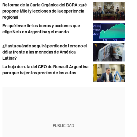
Reforma de la Carta Orgánica del BCRA: qué
propone Milei y lecciones de la experiencia
regional
En qué invertir: los bonos y acciones que
elige Neix en Argentina y el mundo
¿Hasta cuándo seguirá perdiendo terreno el
dólar frente a las monedas de América
Latina?
La hoja de ruta del CEO de Renault Argentina
para que bajen los precios de los autos
PUBLICIDAD