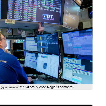
(Foto: Michael Nagle/Bloomberg)
t: ¿qué pasa con YPF?