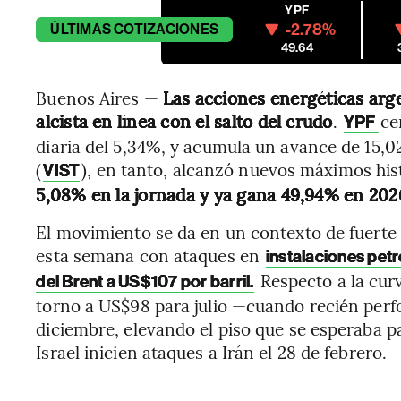
YPF
-2.78%
ÚLTIMAS
COTIZACIONES
49.64
Buenos Aires —
Las acciones energéticas arg
alcista en línea con el salto del crudo
.
ce
YPF
diaria del 5,34%, y acumula un avance de 15,0
(
), en tanto, alcanzó nuevos máximos his
VIST
5,08% en la jornada y ya gana 49,94% en 202
El movimiento se da en un contexto de fuerte
esta semana con ataques en
instalaciones pet
Respecto a la curv
del Brent a US$107 por barril.
torno a US$98 para julio —cuando recién perf
diciembre, elevando el piso que se esperaba p
Israel inicien ataques a Irán el 28 de febrero.