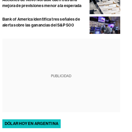
mejora de previsiones menor a la esperada
Bank of America identifica tres señales de
alerta sobre las ganancias del S&P 500
PUBLICIDAD
DÓLAR HOY EN ARGENTINA