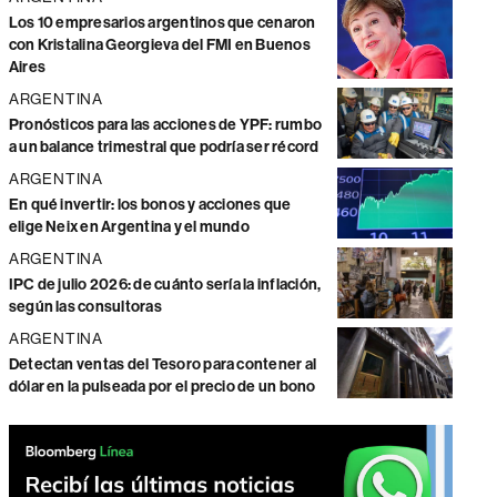
Los 10 empresarios argentinos que cenaron
con Kristalina Georgieva del FMI en Buenos
Aires
ARGENTINA
Pronósticos para las acciones de YPF: rumbo
a un balance trimestral que podría ser récord
ARGENTINA
En qué invertir: los bonos y acciones que
elige Neix en Argentina y el mundo
ARGENTINA
IPC de julio 2026: de cuánto sería la inflación,
según las consultoras
ARGENTINA
Detectan ventas del Tesoro para contener al
dólar en la pulseada por el precio de un bono