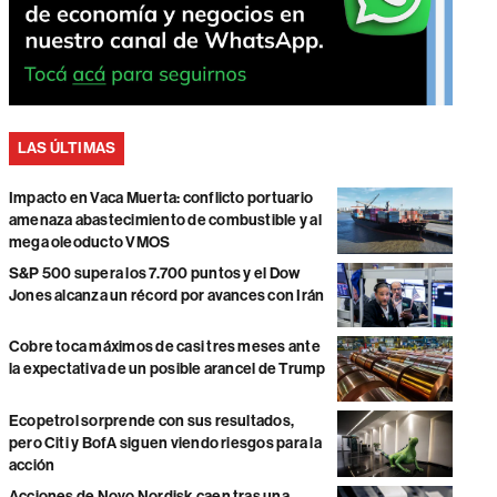
LAS ÚLTIMAS
Impacto en Vaca Muerta: conflicto portuario
amenaza abastecimiento de combustible y al
mega oleoducto VMOS
S&P 500 supera los 7.700 puntos y el Dow
Jones alcanza un récord por avances con Irán
Cobre toca máximos de casi tres meses ante
la expectativa de un posible arancel de Trump
Ecopetrol sorprende con sus resultados,
pero Citi y BofA siguen viendo riesgos para la
acción
Acciones de Novo Nordisk caen tras una