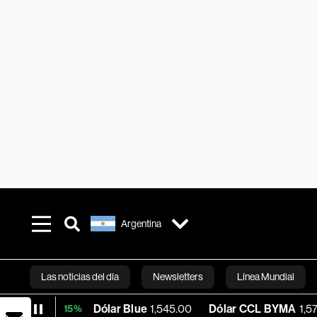
Argentina
Las noticias del día
Newsletters
Línea Mundial
Dólar Blue
1,545.00
Dólar CCL BYMA
1,575.61
B
+0.15%
Bloomberg 