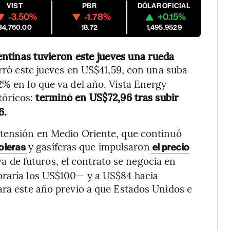
VIST
PBR
DÓLAR OFICIAL
-3.50%
-1.78%
+0.15%
34,760.00
18.72
1,495.9529
entinas tuvieron este jueves una rueda
rró este jueves en US$41,59, con una suba
2% en lo que va del año. Vista Energy
tóricos:
terminó en US$72,96 tras subir
6.
 tensión en Medio Oriente, que continuó
y gasíferas que impulsaron
roleras
el precio
a de futuros, el contrato se negocia en
oraría los US$100— y a US$84 hacia
ara este año previo a que Estados Unidos e