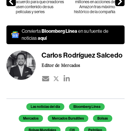
acuerdo para que creadores
millones en acciones de
usen contenido de sus
Amazon tras máximo
películas y series
histórico de la compañía
Convierta
Bloomberg Línea
en su fuente de
noticias
aquí
Carlos Rodríguez Salcedo
Editor de Mercados
Temas de este artículo
Las noticias del día
Bloomberg Línea
Mercados
Mercados Bursátiles
Bolsas
Bolsas Mundiales
Citi
Petróleo