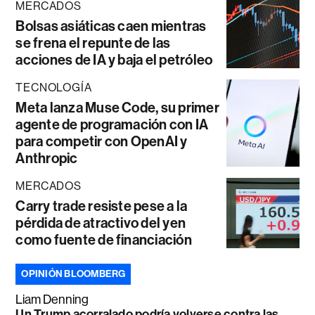
MERCADOS
Bolsas asiáticas caen mientras
se frena el repunte de las
acciones de IA y baja el petróleo
TECNOLOGÍA
Meta lanza Muse Code, su primer
agente de programación con IA
para competir con OpenAI y
Anthropic
MERCADOS
Carry trade resiste pese a la
pérdida de atractivo del yen
como fuente de financiación
OPINIÓN BLOOMBERG
Liam Denning
Un Trump acorralado podría volverse contra las