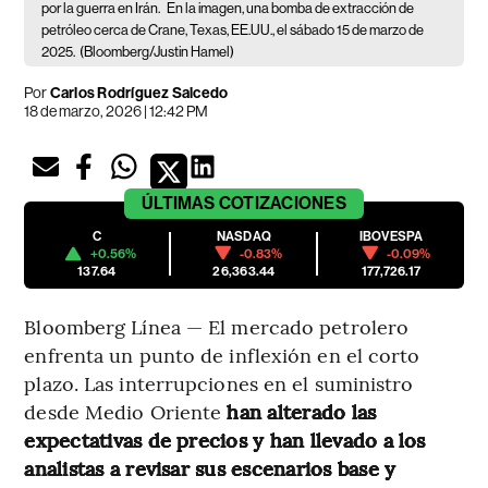
por la guerra en Irán.
En la imagen, una bomba de extracción de
petróleo cerca de Crane, Texas, EE.UU., el sábado 15 de marzo de
2025.
(Bloomberg/Justin Hamel)
Por
Carlos Rodríguez Salcedo
18 de marzo, 2026 | 12:42 PM
ÚLTIMAS
COTIZACIONES
C
NASDAQ
IBOVESPA
+0.56%
-0.83%
-0.09%
137.64
26,363.44
177,726.17
Bloomberg Línea — El mercado petrolero
enfrenta un punto de inflexión en el corto
plazo. Las interrupciones en el suministro
desde Medio Oriente
han alterado las
expectativas de precios y han llevado a los
analistas a revisar sus escenarios base y