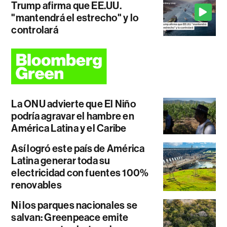
Trump afirma que EE.UU.
"mantendrá el estrecho" y lo
controlará
La ONU advierte que El Niño
podría agravar el hambre en
América Latina y el Caribe
Así logró este país de América
Latina generar toda su
electricidad con fuentes 100%
renovables
Ni los parques nacionales se
salvan: Greenpeace emite