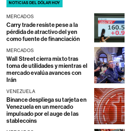
NOTICIAS DEL DÓLAR HOY
MERCADOS
Carry trade resiste pese a la
pérdida de atractivo del yen
como fuente de financiación
MERCADOS
Wall Street cierra mixto tras
toma de utilidades y mientras el
mercado evalúa avances con
Irán
VENEZUELA
Binance despliega su tarjeta en
Venezuela en un mercado
impulsado por el auge de las
stablecoins