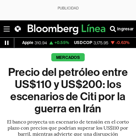
PUBLICIDAD
Ingresar
pple
+0.55%
USD COP
-0.63%
Tesla
310.94
3,175.95
321.355
MERCADOS
Precio del petróleo entre
US$110 y US$200: los
escenarios de Citi por la
guerra en Irán
El banco proyecta un escenario de tensión en el corto
plazo con precios que podrían superar los US$110 por
barril, mientras advierte que una disrupción