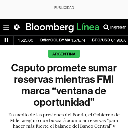
PUBLICIDAD
Ingresar
Dólar CCL BYMA
BTC/USD
+0.0
1,525.00
1,578.74
64,966.00
ARGENTINA
Caputo promete sumar
reservas mientras FMI
marca “ventana de
oportunidad”
En medio de las presiones del Fondo, el Gobierno de
Milei aseguró que buscará acumular reservas “para
hacer más fuerte el balance del Banco Central” y