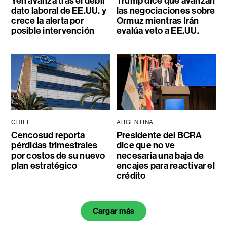
Yen avanza tras el débil
Trump dice que avanzan
dato laboral de EE.UU. y
las negociaciones sobre
crece la alerta por
Ormuz mientras Irán
posible intervención
evalúa veto a EE.UU.
CHILE
ARGENTINA
Cencosud reporta
Presidente del BCRA
pérdidas trimestrales
dice que no ve
por costos de su nuevo
necesaria una baja de
plan estratégico
encajes para reactivar el
crédito
Cargar más