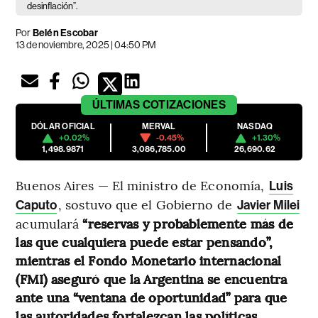
desinflación”.
Por
Belén Escobar
13 de noviembre, 2025 | 04:50 PM
ÚLTIMAS
COTIZACIONES
DÓLAR OFICIAL
MERVAL
NASDAQ
+0.02%
-0.45%
+1.30%
1,498.9871
3,086,785.00
26,690.62
Buenos Aires — El ministro de Economía,
Luis
, sostuvo que el Gobierno de
Caputo
Javier Milei
acumulará
“reservas y probablemente más de
las que cualquiera puede estar pensando”,
mientras el Fondo Monetario internacional
(FMI) aseguró que la Argentina se encuentra
ante una “ventana de oportunidad” para que
las autoridades fortalezcan las políticas