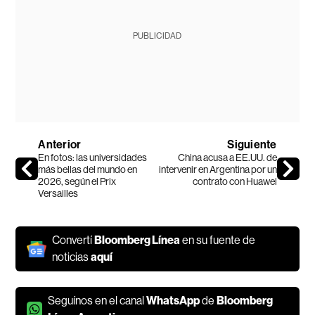
PUBLICIDAD
Anterior
Siguiente
En fotos: las universidades
China acusa a EE.UU. de
más bellas del mundo en
intervenir en Argentina por un
2026, según el Prix
contrato con Huawei
Versailles
Convertí
Bloomberg Línea
en su fuente de
noticias
aquí
Seguínos en el canal
WhatsApp
de
Bloomberg