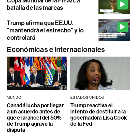
Copa Mundial de la FIFA: La
batalla de las marcas
Trump afirma que EE.UU.
"mantendrá el estrecho" y lo
controlará
Económicas e internacionales
MUNDO
ESTADOS UNIDOS
Canadá lucha por llegar
Trump reactiva el
a un acuerdo antes de
intento de destituir a la
que el arancel del 50%
gobernadora Lisa Cook
de Trump agrave la
de la Fed
disputa