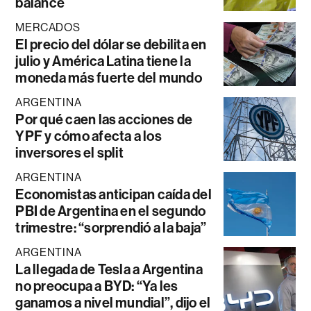
balance
MERCADOS
El precio del dólar se debilita en
julio y América Latina tiene la
moneda más fuerte del mundo
ARGENTINA
Por qué caen las acciones de
YPF y cómo afecta a los
inversores el split
ARGENTINA
Economistas anticipan caída del
PBI de Argentina en el segundo
trimestre: “sorprendió a la baja”
ARGENTINA
La llegada de Tesla a Argentina
no preocupa a BYD: “Ya les
ganamos a nivel mundial”, dijo el