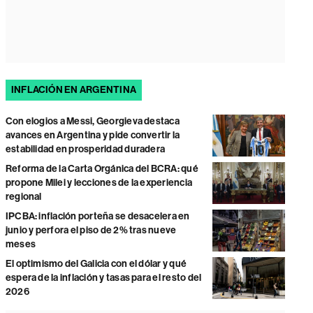
INFLACIÓN EN ARGENTINA
Con elogios a Messi, Georgieva destaca
avances en Argentina y pide convertir la
estabilidad en prosperidad duradera
Reforma de la Carta Orgánica del BCRA: qué
propone Milei y lecciones de la experiencia
regional
IPCBA: inflación porteña se desacelera en
junio y perfora el piso de 2% tras nueve
meses
El optimismo del Galicia con el dólar y qué
espera de la inflación y tasas para el resto del
2026