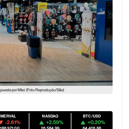
puesta por Milei
(Foto: Reprodução/Siila)
MERVAL
NASDAQ
BTC/USD
-2.61%
+2.59%
+0.20%
,188,971.00
26,584.99
64,426.88