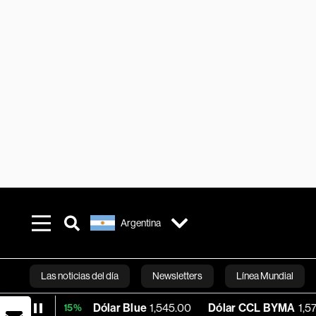
Argentina
Las noticias del día
Newsletters
Línea Mundial
Dólar Blue
1,545.00
Dólar CCL BYMA
1,575.61
B
+0.15%
Bloomberg 