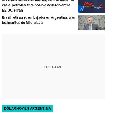
Acciones asiáticas avanzan por la IA mientras
cae el petróleo ante posible acuerdo entre
EE.UU. e Irán
Brasil retira a su embajador en Argentina, tras
los insultos de Milei a Lula
PUBLICIDAD
DÓLAR HOY EN ARGENTINA