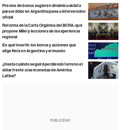
Precios de bonos sugieren dinámica alcista
para el dólar en Argentina pese a intervención
oficial
Reforma de la Carta Orgánica del BCRA: qué
propone Milei y lecciones de la experiencia
regional
En qué invertir: los bonos y acciones que
elige Neix en Argentina y el mundo
¿Hasta cuándo seguirá perdiendo terreno el
dólar frente a las monedas de América
Latina?
PUBLICIDAD