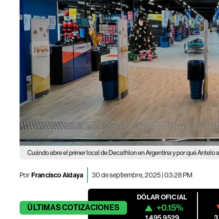
Cuándo abre el primer local de Decathlon en Argentina y por qué Antelo a
Por
Francisco Aldaya
30 de septiembre, 2025 | 03:28 PM
DÓLAR OFICIAL
+0.15%
ÚLTIMAS
COTIZACIONES
1,495.9529
3