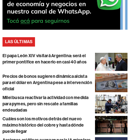
LAS ÚLTIMAS
El papa León XIV visitará Argentina: será el
primer pontífice en hacerlo en casi 40 años
Precios de bonos sugieren dinámica alcista
para el dólar en Argentina pese a intervención
oficial
Milei busca reactivar la actividad con medida
para pymes, pero sin rescate a familias
endeudadas
Cuáles son los motivos detrás del nuevo
máximo histórico del cobre y hasta dónde
puede llegar