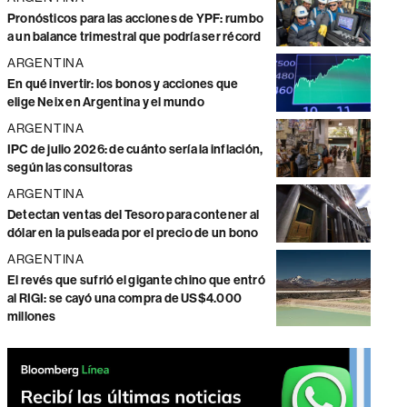
Pronósticos para las acciones de YPF: rumbo
a un balance trimestral que podría ser récord
ARGENTINA
En qué invertir: los bonos y acciones que
elige Neix en Argentina y el mundo
ARGENTINA
IPC de julio 2026: de cuánto sería la inflación,
según las consultoras
ARGENTINA
Detectan ventas del Tesoro para contener al
dólar en la pulseada por el precio de un bono
ARGENTINA
El revés que sufrió el gigante chino que entró
al RIGI: se cayó una compra de US$4.000
millones